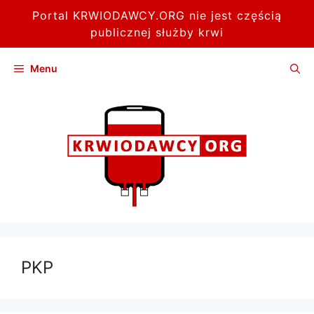
Portal KRWIODAWCY.ORG nie jest częścią
publicznej służby krwi
Przejdź
Menu
do
treści
PKP