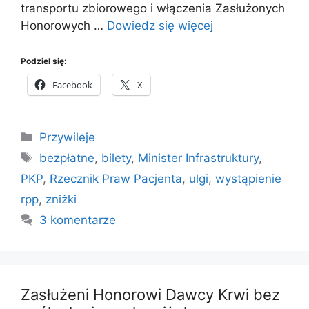
transportu zbiorowego i włączenia Zasłużonych
Honorowych …
Dowiedz się więcej
Podziel się:
Facebook
X
Kategorie
Przywileje
Tagi
bezpłatne
,
bilety
,
Minister Infrastruktury
,
PKP
,
Rzecznik Praw Pacjenta
,
ulgi
,
wystąpienie
rpp
,
zniżki
3 komentarze
Zasłużeni Honorowi Dawcy Krwi bez