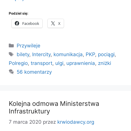
Podziel się:
Facebook
X
Kategorie
Przywileje
Tagi
bilety
,
Intercity
,
komunikacja
,
PKP
,
pociągi
,
Polregio
,
transport
,
ulgi
,
uprawnienia
,
zniżki
56 komentarzy
Kolejna odmowa Ministerstwa
Infrastruktury
7 marca 2020
przez
krwiodawcy.org