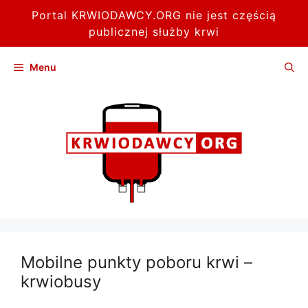
Portal KRWIODAWCY.ORG nie jest częścią
publicznej służby krwi
Przejdź
Menu
do
treści
Mobilne punkty poboru krwi –
krwiobusy