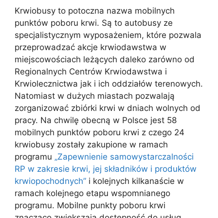
Krwiobusy to potoczna nazwa mobilnych
punktów poboru krwi. Są to autobusy ze
specjalistycznym wyposażeniem, które pozwala
przeprowadzać akcje krwiodawstwa w
miejscowościach leżących daleko zarówno od
Regionalnych Centrów Krwiodawstwa i
Krwiolecznictwa jak i ich oddziałów terenowych.
Natomiast w dużych miastach pozwalają
zorganizować zbiórki krwi w dniach wolnych od
pracy. Na chwilę obecną w Polsce jest 58
mobilnych punktów poboru krwi z czego 24
krwiobusy zostały zakupione w ramach
programu
„Zapewnienie samowystarczalności
RP w zakresie krwi, jej składników i produktów
krwiopochodnych”
i kolejnych kilkanaście w
ramach kolejnego etapu wspomnianego
programu. Mobilne punkty poboru krwi
znacząco zwiększają dostępność do usług