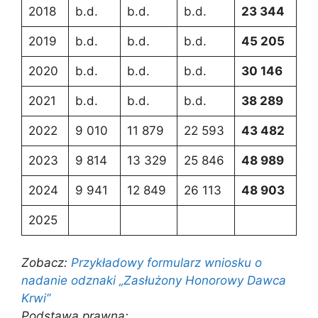
2018
b.d.
b.d.
b.d.
23 344
2019
b.d.
b.d.
b.d.
45 205
2020
b.d.
b.d.
b.d.
30 146
2021
b.d.
b.d.
b.d.
38 289
2022
9 010
11 879
22 593
43 482
2023
9 814
13 329
25 846
48 989
2024
9 941
12 849
26 113
48 903
2025
Zobacz:
Przykładowy formularz wniosku o
nadanie odznaki „Zasłużony Honorowy Dawca
Krwi”
Podstawa prawna: