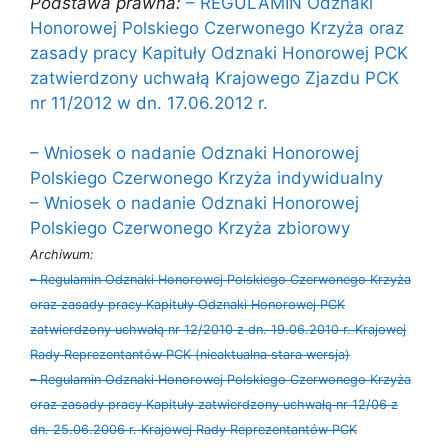
Podstawa prawna:
– REGULAMIN Odznaki
Honorowej Polskiego Czerwonego Krzyża oraz
zasady pracy Kapituły Odznaki Honorowej PCK
zatwierdzony uchwałą Krajowego Zjazdu PCK
nr 11/2012 w dn. 17.06.2012 r.
– Wniosek o nadanie Odznaki Honorowej
Polskiego Czerwonego Krzyża indywidualny
– Wniosek o nadanie Odznaki Honorowej
Polskiego Czerwonego Krzyża zbiorowy
Archiwum:
– Regulamin Odznaki Honorowej Polskiego Czerwonego Krzyża
oraz zasady pracy Kapituły Odznaki Honorowej PCK
zatwierdzony uchwałą nr 12/2010 z dn. 19.06.2010 r. Krajowej
Rady Reprezentantów PCK (nieaktualna stara wersja)
– Regulamin Odznaki Honorowej Polskiego Czerwonego Krzyża
oraz zasady pracy Kapituły zatwierdzony uchwałą nr 12/06 z
dn. 25.06.2006 r. Krajowej Rady Reprezentantów PCK