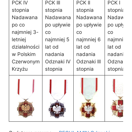
PCK IV
PCK III
PCK II
PCK I
stopnia
stopnia
stopnia
stopnia
Nadawana
Nadawana
Nadawana
Nadawan
po co
po upływie
po upływie
po upływi
najmniej 3-
co
co
co
letniej
najmniej 5
najmniej 6
najmniej 7
działalności
lat od
lat od
lat od
w Polskim
nadania
nadania
nadania
Czerwonym
Odznaki IV
Odznaki III
Odznaki II
Krzyżu
stopnia
stopnia
stopnia