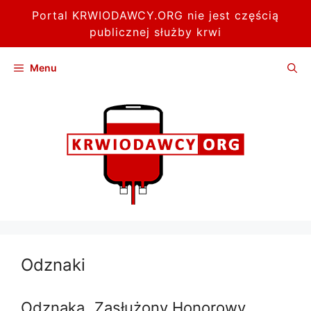
Portal KRWIODAWCY.ORG nie jest częścią
publicznej służby krwi
Przejdź
Menu
do
treści
Odznaki
Odznaka „Zasłużony Honorowy