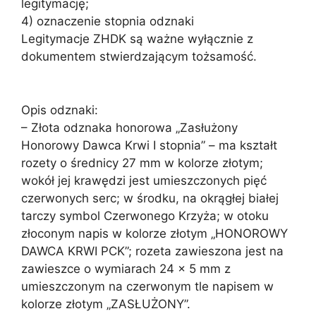
legitymację;
4) oznaczenie stopnia odznaki
Legitymacje ZHDK są ważne wyłącznie z
dokumentem stwierdzającym tożsamość.
Opis odznaki:
– Złota odznaka honorowa „Zasłużony
Honorowy Dawca Krwi I stopnia” – ma kształt
rozety o średnicy 27 mm w kolorze złotym;
wokół jej krawędzi jest umieszczonych pięć
czerwonych serc; w środku, na okrągłej białej
tarczy symbol Czerwonego Krzyża; w otoku
złoconym napis w kolorze złotym „HONOROWY
DAWCA KRWI PCK”; rozeta zawieszona jest na
zawieszce o wymiarach 24 × 5 mm z
umieszczonym na czerwonym tle napisem w
kolorze złotym „ZASŁUŻONY”.