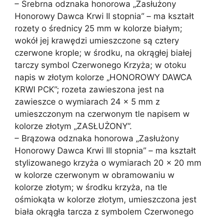
– Srebrna odznaka honorowa „Zasłużony
Honorowy Dawca Krwi II stopnia” – ma kształt
rozety o średnicy 25 mm w kolorze białym;
wokół jej krawędzi umieszczone są cztery
czerwone krople; w środku, na okrągłej białej
tarczy symbol Czerwonego Krzyża; w otoku
napis w złotym kolorze „HONOROWY DAWCA
KRWI PCK”; rozeta zawieszona jest na
zawieszce o wymiarach 24 × 5 mm z
umieszczonym na czerwonym tle napisem w
kolorze złotym „ZASŁUŻONY”.
– Brązowa odznaka honorowa „Zasłużony
Honorowy Dawca Krwi III stopnia” – ma kształt
stylizowanego krzyża o wymiarach 20 × 20 mm
w kolorze czerwonym w obramowaniu w
kolorze złotym; w środku krzyża, na tle
ośmiokąta w kolorze złotym, umieszczona jest
biała okrągła tarcza z symbolem Czerwonego