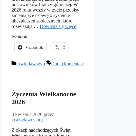
pracowników branży górniczej. W
2026 roku weszły w życie przepisy
zmieniające ustawę o systemie
ubezpieczeń społecznych, które
rozwiązują …
Dowiedz się więcej
Podziel się:
Facebook
X
Kategorie
krwiodawstwo
Dodaj komentarz
Życzenia Wielkanocne
2026
3 kwietnia 2026
przez
krwiodawcy.org
Z okazji nadchodzących Świąt
Wielkanocnychżyczę zdrowia,