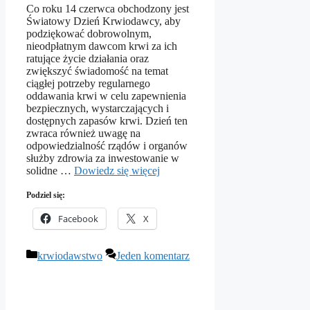
Co roku 14 czerwca obchodzony jest
Światowy Dzień Krwiodawcy, aby
podziękować dobrowolnym,
nieodpłatnym dawcom krwi za ich
ratujące życie działania oraz
zwiększyć świadomość na temat
ciągłej potrzeby regularnego
oddawania krwi w celu zapewnienia
bezpiecznych, wystarczających i
dostępnych zapasów krwi. Dzień ten
zwraca również uwagę na
odpowiedzialność rządów i organów
służby zdrowia za inwestowanie w
solidne …
Dowiedz się więcej
Podziel się:
Facebook
X
Kategorie
krwiodawstwo
Jeden komentarz