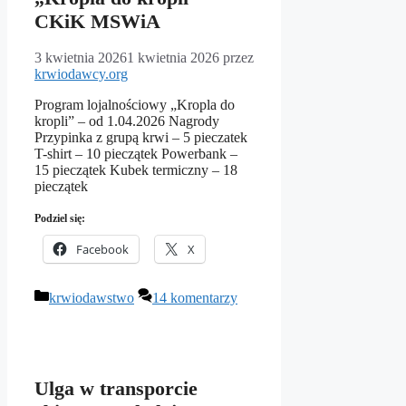
CKiK MSWiA
3 kwietnia 2026
1 kwietnia 2026
przez
krwiodawcy.org
Program lojalnościowy „Kropla do
kropli” – od 1.04.2026 Nagrody
Przypinka z grupą krwi – 5 pieczatek
T-shirt – 10 pieczątek Powerbank –
15 pieczątek Kubek termiczny – 18
pieczątek
Podziel się:
Facebook
X
Kategorie
krwiodawstwo
14 komentarzy
Ulga w transporcie