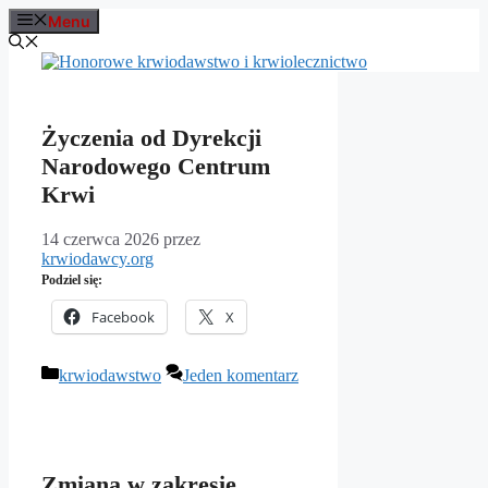
Przejdź
Menu
do
treści
Życzenia od Dyrekcji
Narodowego Centrum
Krwi
14 czerwca 2026
przez
krwiodawcy.org
Podziel się:
Facebook
X
Kategorie
krwiodawstwo
Jeden komentarz
Zmiana w zakresie