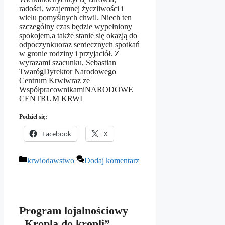
radości, wzajemnej życzliwości i
wielu pomyślnych chwil. Niech ten
szczególny czas będzie wypełniony
spokojem,a także stanie się okazją do
odpoczynkuoraz serdecznych spotkań
w gronie rodziny i przyjaciół. Z
wyrazami szacunku, Sebastian
TwarógDyrektor Narodowego
Centrum Krwiwraz ze
WspółpracownikamiNARODOWE
CENTRUM KRWI
Podziel się:
Facebook
X
Kategorie
krwiodawstwo
Dodaj komentarz
Program lojalnościowy
„Kropla do kropli”