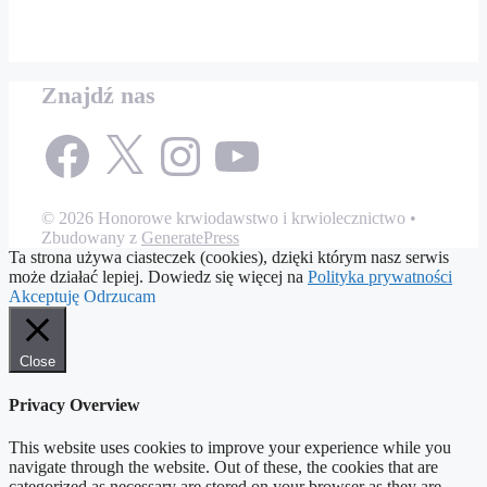
Znajdź nas
Facebook
X
Instagram
YouTube
© 2026 Honorowe krwiodawstwo i krwiolecznictwo
•
Zbudowany z
GeneratePress
Ta strona używa ciasteczek (cookies), dzięki którym nasz serwis
może działać lepiej. Dowiedz się więcej na
Polityka prywatności
Akceptuję
Odrzucam
Close
Privacy Overview
This website uses cookies to improve your experience while you
navigate through the website. Out of these, the cookies that are
categorized as necessary are stored on your browser as they are