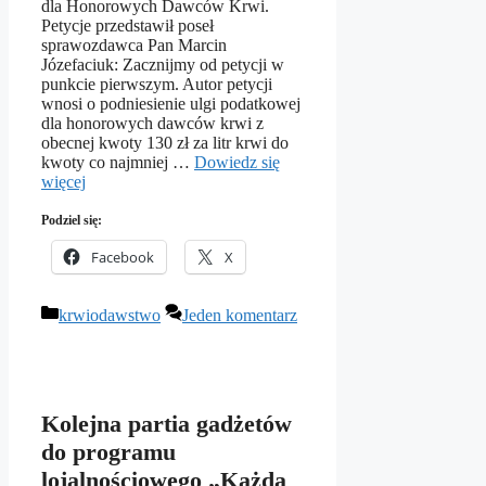
dla Honorowych Dawców Krwi.
Petycje przedstawił poseł
sprawozdawca Pan Marcin
Józefaciuk: Zacznijmy od petycji w
punkcie pierwszym. Autor petycji
wnosi o podniesienie ulgi podatkowej
dla honorowych dawców krwi z
obecnej kwoty 130 zł za litr krwi do
kwoty co najmniej …
Dowiedz się
więcej
Podziel się:
Facebook
X
Kategorie
krwiodawstwo
Jeden komentarz
Kolejna partia gadżetów
do programu
lojalnościowego „Każda