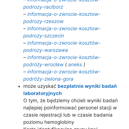
podrozy-raciborz
–
informacja-o-zwrocie-kosztow-
podrozy-rzeszow
–
informacja-o-zwrocie-kosztow-
podrozy-szczecin
–
informacja-o-zwrocie-kosztów-
podrozy-warszawa
–
informacja-o-zwrocie-kosztów-
podróży-wrocław
(
aneks
)
–
informacja-o-zwrocie-kosztów-
podróży-zielona-gora
może uzyskać
bezpłatnie wyniki badań
laboratoryjnych
O tym, że będziemy chcieli wyniki badań
najlepiej poinformować personel stacji w
czasie rejestracji lub w czasie badania
poziomu hemoglobiny