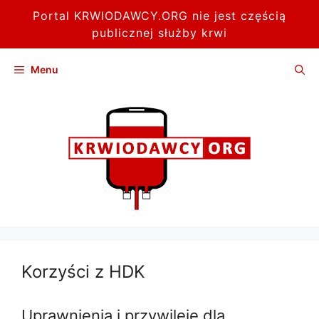
Portal KRWIODAWCY.ORG nie jest częścią
publicznej służby krwi
Przejdź
Menu
do
treści
Korzyści z HDK
Uprawnienia i przywileje dla