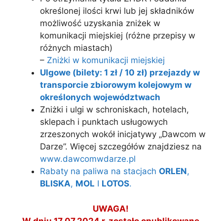
określonej ilości krwi lub jej składników
możliwość uzyskania zniżek w
komunikacji miejskiej (różne przepisy w
różnych miastach)
–
Zniżki w komunikacji miejskiej
Ulgowe (bilety: 1 zł / 10 zł) przejazdy w
transporcie zbiorowym kolejowym w
określonych województwach
Zniżki i ulgi w schroniskach, hotelach,
sklepach i punktach usługowych
zrzeszonych wokół inicjatywy „Dawcom w
Darze”. Więcej szczegółów znajdziesz na
www.dawcomwdarze.pl
Rabaty na paliwa na stacjach
ORLEN
,
BLISKA
,
MOL
I
LOTOS
.
UWAGA!
W dniu 17 07.2024 r. zostało opublikowane