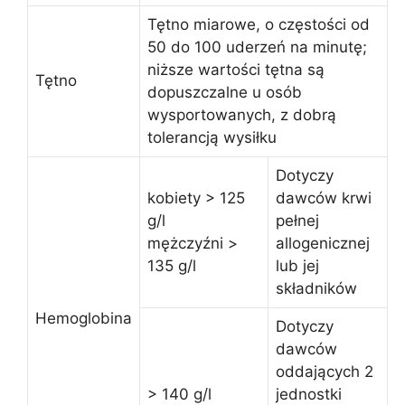
Tętno miarowe, o częstości od
50 do 100 uderzeń na minutę;
niższe wartości tętna są
Tętno
dopuszczalne u osób
wysportowanych, z dobrą
tolerancją wysiłku
Dotyczy
kobiety > 125
dawców krwi
g/l
pełnej
mężczyźni >
allogenicznej
135 g/l
lub jej
składników
Hemoglobina
Dotyczy
dawców
oddających 2
> 140 g/l
jednostki