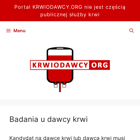
Portal KRWIODAWCY.ORG nie jest częścią
publicznej służby krwi
Przejdź
Menu
do
treści
Badania u dawcy krwi
Kandydat na dawcę krwi lub dawca krwi musi