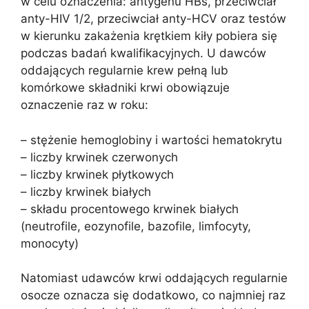
w celu oznaczenia: antygenu HBs, przeciwciał
anty-HIV 1/2, przeciwciał anty-HCV oraz testów
w kierunku zakażenia krętkiem kiły pobiera się
podczas badań kwalifikacyjnych. U dawców
oddających regularnie krew pełną lub
komórkowe składniki krwi obowiązuje
oznaczenie raz w roku:
– stężenie hemoglobiny i wartości hematokrytu
– liczby krwinek czerwonych
– liczby krwinek płytkowych
– liczby krwinek białych
– składu procentowego krwinek białych
(neutrofile, eozynofile, bazofile, limfocyty,
monocyty)
Natomiast udawców krwi oddających regularnie
osocze oznacza się dodatkowo, co najmniej raz