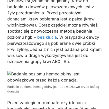
oznaczyć stężenie hemoglobiny. Krew do
badania u dawców pierwszorazowych jest z
żyły przedramienia. Przed pozostałymi
donacjami krew pobierana jest z palca (krew
włośniczkowa). Coraz częściej można również
spotkać się z nowoczesną metodą badania
poziomu hgb –
bez kłucia
. W przypadku dawcy
pierwszorazowego są pobierane dwie próbki
krwi żylnej. Jedna z nich jest badana pod kątem
wirusów a druga wykorzystywana jest do
oznaczenia grupy krwi AB0 i Rh.
Badanie poziomu hemoglobiny jest obowiązkowe przed każdą
donacją.
Przed zabiegiem trombaferezy (donacja
krwinek płytkowych) lub leukaferezy (donacja