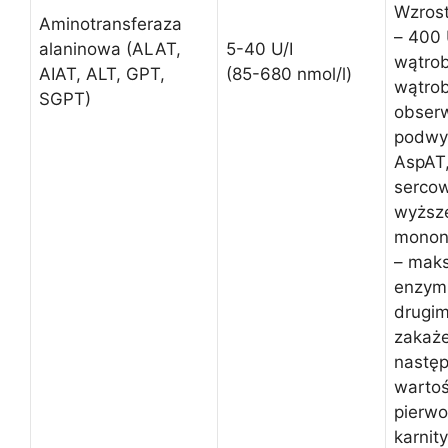
Wzros
Aminotransferaza
– 400 
alaninowa (ALAT,
5-40 U/I
wątro
AIAT, ALT, GPT,
(85-680 nmol/l)
wątrob
SGPT)
obserw
podwy
AspAT,
sercow
wyższe
monon
– maks
enzym
drugim
zakaże
następ
wartoś
pierwo
karnit