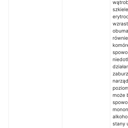
wątrob
szkiel
erytro
wzras
obumar
równie
komór
spow
niedot
działa
zaburz
narząd
poziom
może 
spowo
monon
alkoho
stany 