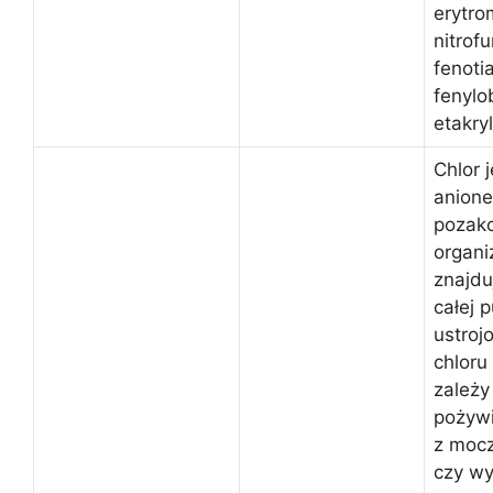
erytro
nitrofu
fenoti
fenylo
etakry
Chlor 
anione
pozak
organi
znajdu
całej p
ustroj
chloru
zależy
pożywi
z mocz
czy wy