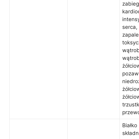
zabieg
kardio
inten
serca,
zapale
toksyc
wątro
wątrob
żółcio
pozaw
niedro
żółcio
żółcio
trzust
przew
Białko
składn