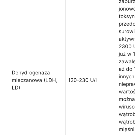
zabur
jonowe
toksyn
przedo
surowi
aktywn
2300 U
już w 
zawale
aż do 
Dehydrogenaza
innych
mleczanowa (LDH,
120-230 U/l
niepra
LD)
wartoś
można
wiruso
wątro
wątrob
mięśni