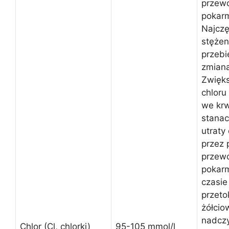
przew
pokar
Najczę
stężen
przebi
zmian
Zwięk
chloru
we krw
stanac
utraty
przez 
przew
pokarm
czasie
przeto
żółcio
nadcz
Chlor (Cl, chlorki)
95-105 mmol/l