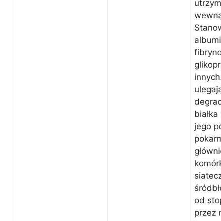
utrzym
wewną
Stanow
albumi
fibryn
glikopr
innych
ulegaj
degrad
białka
jego p
pokarm
główni
komór
siatec
śródb
od sto
przez 