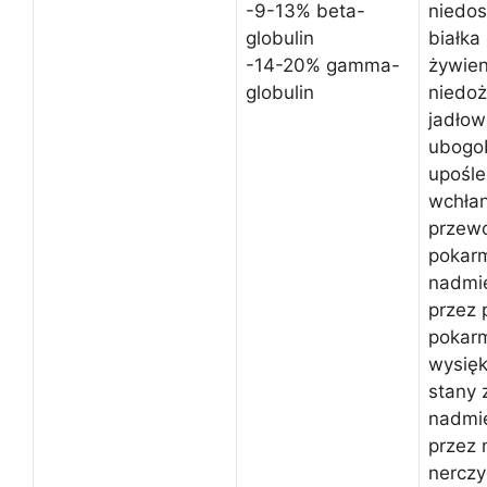
-9-13% beta-
niedos
globulin
białka
-14-20% gamma-
żywien
globulin
niedoż
jadłow
ubogob
upośle
wchłan
przew
pokar
nadmie
przez
pokarm
wysięk
stany z
nadmie
przez 
nerczy