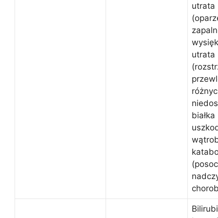
utrata
(oparz
zapaln
wysięk
utrata
(rozstr
przewl
różnyc
niedos
białka
uszko
wątro
katabo
(posoc
nadczy
choro
Bilirub