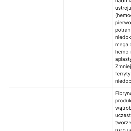
nadmi
ustroj
(hemo
pierwo
potran
niedok
megalo
hemoli
aplast
Zmnie
ferryt
niedob
Fibryn
produ
wątrob
uczest
tworze
rozpus