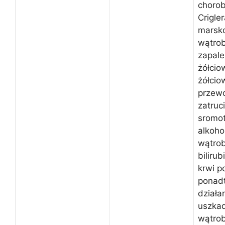
chorob
Crigle
marsko
wątrob
zapale
żółcio
żółcio
przewo
zatru
sromo
alkoho
wątrob
biliru
krwi 
ponadt
działa
uszka
wątrob