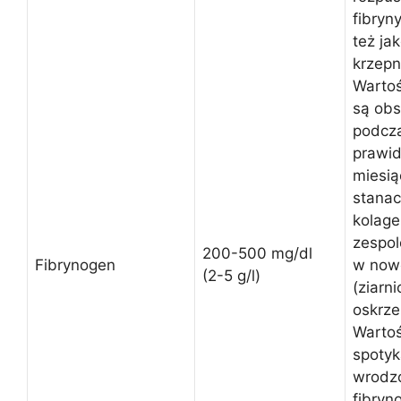
fibryn
też jak
krzepn
Warto
są ob
podcza
prawid
miesią
stanac
kolage
zespo
200-500 mg/dl
Fibrynogen
w now
(2-5 g/l)
(ziarni
oskrzel
Wartoś
spoty
wrodz
fibryn