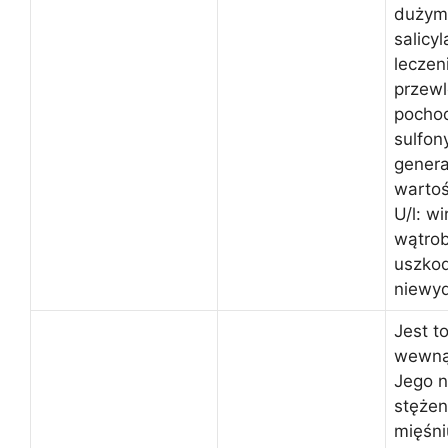
dużym
salicy
leczen
przewl
pocho
sulfon
genera
wartoś
U/l: w
wątrob
uszkod
niewyd
Jest t
wewną
Jego 
stężen
mięśn