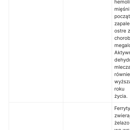
hemoli
mięśni
począt
zapale
ostre z
chorob
megalo
Aktyw
dehyd
mlecza
równie
wyższa
roku
życia.
Ferryt
zwier
żelaz
we wsz