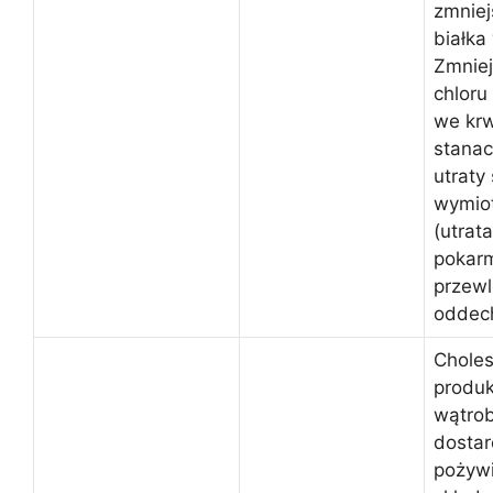
zmniej
białka
Zmnie
chloru
we krw
stanac
utraty
wymiot
(utrata
pokar
przewl
oddec
Choles
produ
wątrob
dostar
pożywi