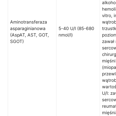
alkoho
hemoliz
vitro,
Aminotransferaza
wątrob
asparaginianowa
5-40 U/l (85-680
trzust
(AspAT, AST, GOT,
nmol/l)
poziom
SGOT)
zawał 
sercow
chirur
mięśni
(miopat
przewl
wątrob
wartoś
U/l: z
sercow
reumat
mięśni