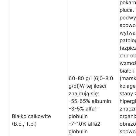
pokarm
płuca.
podwy
spowo
wytwar
patolo
(szpic
chorob
wzmoż
białek
60-80 g/l (6,0-8,0
(marsk
g/dl)W tej ilości
kolage
znajdują się:
stany 
-55-65% albumin
hiperg
-3-5% alfa1-
znacz
Białko całkowite
globulin
organi
(B.c., T.p.)
-7-10% alfa2
obniż
globulin
spowo