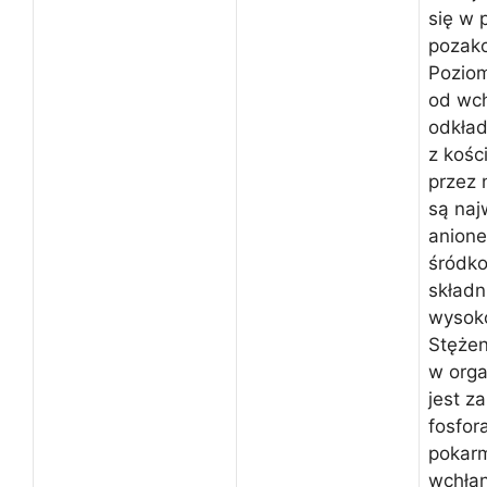
się w 
pozak
Poziom
od wch
odkład
z kośc
przez 
są naj
anion
śródk
składn
wysok
Stężen
w orga
jest z
fosfor
pokarm
wchłan