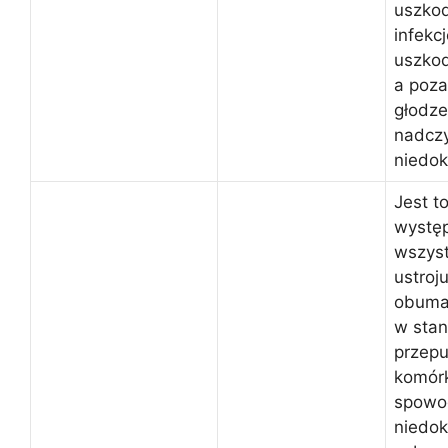
uszkod
infekc
uszko
a poza
głodze
nadczy
niedok
Jest t
wystę
wszys
ustroj
obumar
w stan
przepu
komór
spowo
niedok