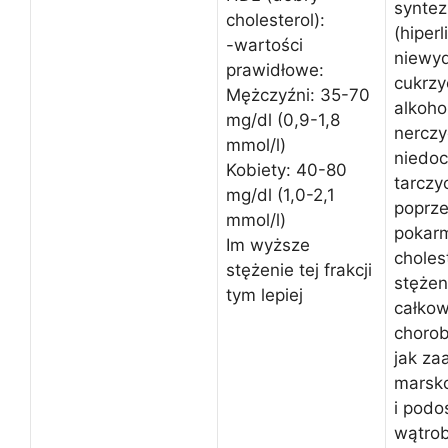
syntez
cholesterol):
(hiper
-wartości
niewyd
prawidłowe:
cukrzy
Mężczyźni: 35-70
alkoho
mg/dl (0,9-1,8
nercz
mmol/l)
niedoc
Kobiety: 40-80
tarczyc
mg/dl (1,0-2,1
poprz
mmol/l)
pokar
Im wyższe
choles
stężenie tej frakcji
stężen
tym lepiej
całkow
chorob
jak z
marsko
i podo
wątrob