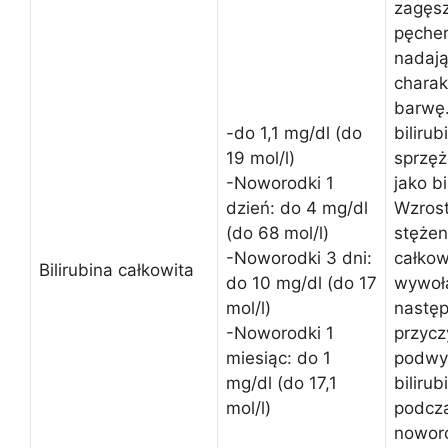
zagęs
pęcher
nadając
charak
barwę
-do 1,1 mg/dl (do
bilirub
19 mol/l)
sprzęż
-Noworodki 1
jako bi
dzień: do 4 mg/dl
Wzrost
(do 68 mol/l)
stężeni
-Noworodki 3 dni:
całkow
Bilirubina całkowita
do 10 mg/dl (do 17
wywoł
mol/l)
następ
-Noworodki 1
przycz
miesiąc: do 1
podwy
mg/dl (do 17,1
biliru
mol/l)
podcza
noworo