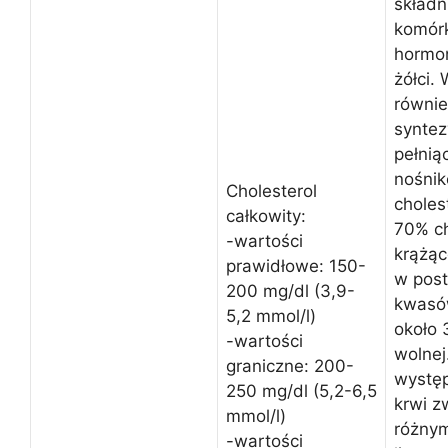
składn
komór
hormo
żółci.
równie
syntez
pełnią
nośnik
Cholesterol
choles
całkowity:
70% ch
-wartości
krążąc
prawidłowe: 150-
w post
200 mg/dl (3,9-
kwasó
5,2 mmol/l)
około 
-wartości
wolnej
graniczne: 200-
występ
250 mg/dl (5,2-6,5
krwi z
mmol/l)
różnym
-wartości