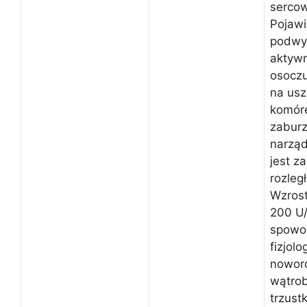
sercow
Pojawi
podwy
aktyw
osoczu
na usz
komóre
zaburz
narzą
jest z
rozleg
Wzrost
200 U/
spowo
fizjol
nowor
wątrob
trzustk