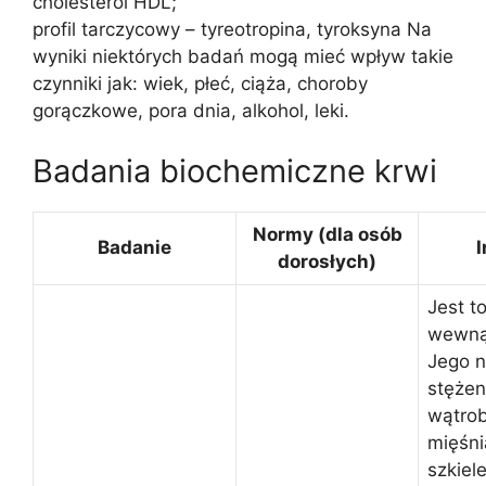
cholesterol HDL;
profil tarczycowy – tyreotropina, tyroksyna Na
wyniki niektórych badań mogą mieć wpływ takie
czynniki jak: wiek, płeć, ciąża, choroby
gorączkowe, pora dnia, alkohol, leki.
Badania biochemiczne krwi
Normy (dla osób
Badanie
I
dorosłych)
Jest t
wewną
Jego 
stężen
wątrob
mięśni
szkiel