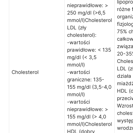
lipopr
nieprawidłowe: >
różne 
250 mg/dl (>6,5
organi
mmol/l)Cholesterol
fizjol
LDL (zły
75% ch
cholesterol):
całkow
-wartości
związa
prawidłowe: < 135
20-35%
mg/dl (< 3,5
Choles
mmol/l)
LDL (z
Cholesterol
-wartości
działa
graniczne: 135-
miażd
155 mg/dl (3,5-4,0
HDL (d
mmol/l)
przec
-wartości
Wzrost
nieprawidłowe: >
choles
155 mg/dl (> 4,0
wystę
mmol/l)Cholesterol
wrodz
HDL (dobry