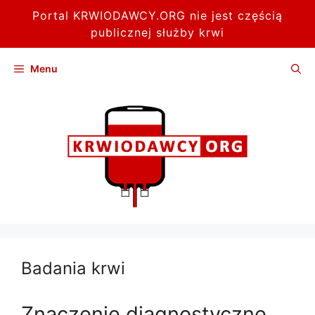
Portal KRWIODAWCY.ORG nie jest częścią
publicznej służby krwi
Przejdź
Menu
do
treści
Badania krwi
Znaczenie diagnostyczne