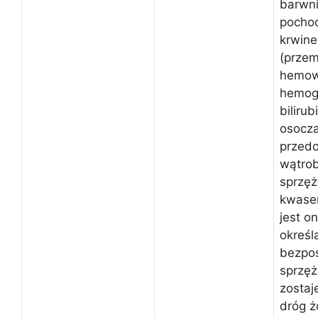
barwn
pocho
krwin
(przem
hemowe
hemogl
biliru
osocza
przedo
wątrob
sprzęż
kwase
jest o
określ
bezpoś
sprzęż
zostaj
dróg ż