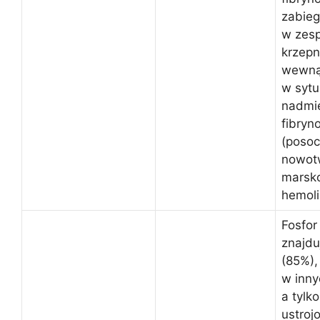
zabieg
w zesp
krzepn
wewną
w sytu
nadmie
fibryn
(posoc
nowot
marsko
hemoli
Fosfor
znajdu
(85%),
w inny
a tylk
ustroj