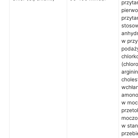
przyta
pierwo
przyta
stosow
anhyd
w przy
podaży
chlor
(chlor
arginin
choles
wchłan
amono
w moc
przeto
moczo
w sta
przebi