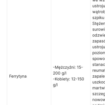
ustroj
wątrob
szpiku
Stężen
surowi
odzwie
zapas
ustroj
poziom
spowo
stanac
-Mężczyźni: 15-
reuma
200 g/l
Ferrytyna
zapale
-Kobiety: 12-150
uszko
g/l
martw
szczeg
nowow