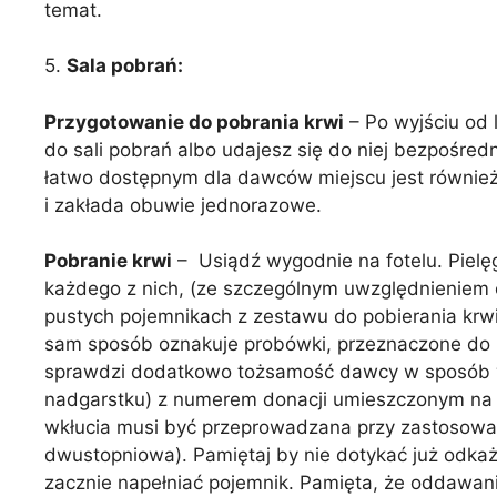
temat.
5.
Sala pobrań:
Przygotowanie do pobrania krwi
– Po wyjściu od
do sali pobrań albo udajesz się do niej bezpośr
łatwo dostępnym dla dawców miejscu jest również
i zakłada obuwie jednorazowe.
Pobranie krwi
– Usiądź wygodnie na fotelu. Pielę
każdego z nich, (ze szczególnym uwzględnieniem 
pustych pojemnikach z zestawu do pobierania krwi
sam sposób oznakuje probówki, przeznaczone do p
sprawdzi dodatkowo tożsamość dawcy w sposób wy
nadgarstku) z numerem donacji umieszczonym na p
wkłucia musi być przeprowadzana przy zastosowa
dwustopniowa). Pamiętaj by nie dotykać już odkaż
zacznie napełniać pojemnik. Pamięta, że oddawani