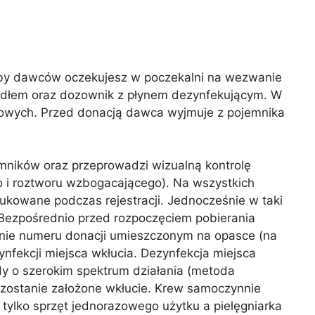
czby dawców oczekujesz w poczekalni na wezwanie
mydłem oraz dozownik z płynem dezynfekującym. W
iowych. Przed donacją dawca wyjmuje z pojemnika
mników oraz przeprowadzi wizualną kontrolę
o i roztworu wzbogacającego). Na wszystkich
rukowane podczas rejestracji. Jednocześnie w taki
Bezpośrednio przed rozpoczęciem pobierania
nie numeru donacji umieszczonym na opasce (na
fekcji miejsca wkłucia. Dezynfekcja miejsca
y o szerokim spektrum działania (metoda
 zostanie założone wkłucie. Krew samoczynnie
tylko sprzęt jednorazowego użytku a pielęgniarka