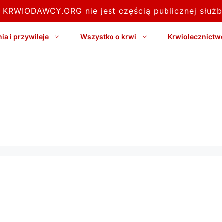
l KRWIODAWCY.ORG nie jest częścią publicznej służb
a i przywileje
Wszystko o krwi
Krwiolecznictw