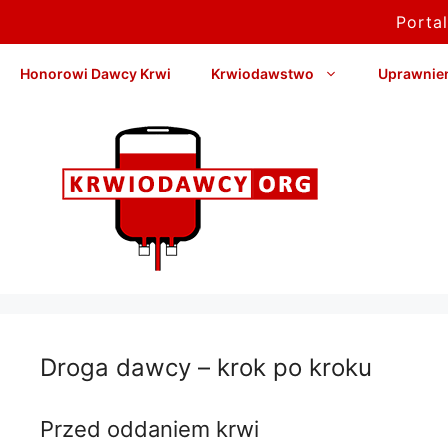
Porta
Przejdź
Honorowi Dawcy Krwi
Krwiodawstwo
Uprawnieni
do
treści
Droga dawcy – krok po kroku
Przed oddaniem krwi