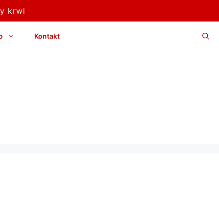
y krwi
o
Kontakt