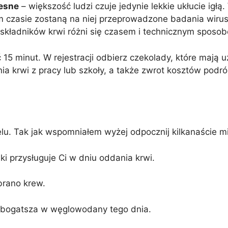
esne
– większość ludzi czuje jedynie lekkie ukłucie igłą
m czasie zostaną na niej przeprowadzone badania wirus
składników krwi różni się czasem i technicznym sposob
15 minut. W rejestracji odbierz czekolady, które mają 
a krwi z pracy lub szkoły, a także zwrot kosztów podró
elu. Tak jak wspomniałem wyżej odpocznij kilkanaście mi
aki przysługuje Ci w dniu oddania krwi.
brano krew.
yła bogatsza w węglowodany tego dnia.