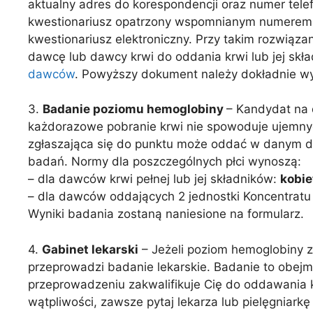
aktualny adres do korespondencji oraz numer tele
kwestionariusz opatrzony wspomnianym numerem d
kwestionariusz elektroniczny. Przy takim rozwiąz
dawcę lub dawcy krwi do oddania krwi lub jej skł
dawców
. Powyższy dokument należy dokładnie wy
3.
Badanie poziomu hemoglobiny
– Kandydat na 
każdorazowe pobranie krwi nie spowoduje ujemnyc
zgłaszająca się do punktu może oddać w danym dn
badań. Normy dla poszczególnych płci wynoszą:
– dla dawców krwi pełnej lub jej składników:
kobie
– dla dawców oddających 2 jednostki Koncentratu
Wyniki badania zostaną naniesione na formularz.
4.
Gabinet lekarski
– Jeżeli poziom hemoglobiny z
przeprowadzi badanie lekarskie. Badanie to obejm
przeprowadzeniu zakwalifikuje Cię do oddawania kr
wątpliwości, zawsze pytaj lekarza lub pielęgniark