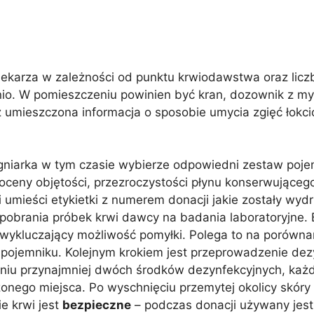
 lekarza w zależności od punktu krwiodawstwa oraz li
ednio. W pomieszczeniu powinien być kran, dozownik z 
 umieszczona informacja o sposobie umycia zgięć łokc
gniarka w tym czasie wybierze odpowiedni zestaw poje
oceny objętości, przezroczystości płynu konserwująceg
 umieści etykietki z numerem donacji jakie zostały wyd
obrania próbek krwi dawcy na badania laboratoryjne. 
kluczający możliwość pomyłki. Polega to na porówna
ojemniku. Kolejnym krokiem jest przeprowadzenie dezyn
niu przynajmniej dwóch środków dezynfekcyjnych, każd
onego miejsca. Po wyschnięciu przemytej okolicy skóry
e krwi jest
bezpieczne
– podczas donacji używany jest 