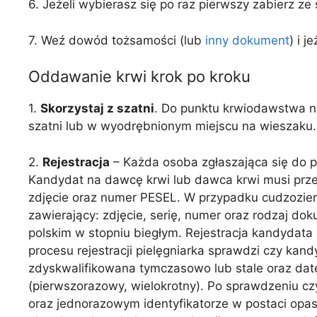
6. Jeżeli wybierasz się po raz pierwszy zabierz z
7. Weź dowód tożsamości (lub
inny dokument
) i j
Oddawanie krwi krok po kroku
1.
Skorzystaj z szatni
. Do punktu krwiodawstwa naj
szatni lub w wyodrębnionym miejscu na wieszaku.
2.
Rejestracja
– Każda osoba zgłaszająca się do p
Kandydat na dawcę krwi lub dawca krwi musi prze
zdjęcie oraz numer PESEL. W przypadku cudzozie
zawierający: zdjęcie, serię, numer oraz rodzaj d
polskim w stopniu biegłym. Rejestracja kandydat
procesu rejestracji pielęgniarka sprawdzi czy ka
zdyskwalifikowana tymczasowo lub stale oraz datę
(pierwszorazowy, wielokrotny). Po sprawdzeniu c
oraz jednorazowym identyfikatorze w postaci opask