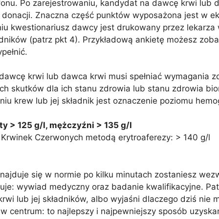
fonu. Po zarejestrowaniu, kandydat na dawcę krwi lub 
onacji. Znaczna część punktów wyposażona jest w ekr
aniu kwestionariusz dawcy jest drukowany przez lekarza
adników (patrz pkt 4). Przykładową ankietę możesz zoba
pełnić.
dawcę krwi lub dawca krwi musi spełniać wymagania zd
h skutków dla ich stanu zdrowia lub stanu zdrowia bio
iu krew lub jej składnik jest oznaczenie poziomu hemo
ty > 125 g/l, mężczyźni > 135 g/l
 Krwinek Czerwonych metodą erytroaferezy: > 140 g/l
najduje się w normie po kilku minutach zostaniesz wezw
uje: wywiad medyczny oraz badanie kwalifikacyjne. Pat
wi lub jej składników, albo wyjaśni dlaczego dziś nie 
ę w centrum: to najlepszy i najpewniejszy sposób uzysk