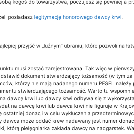
e sobą kogoś do towarzystwa, poczujesz się pewniej a p
eżeli posiadasz
legitymację honorowego dawcy krwi
.
lepiej przyjść w „luźnym” ubraniu, które pozwoli na ła
unktu musi zostać zarejestrowana. Tak więc w pierwszym
dstawić dokument stwierdzający tożsamość (w tym za po
mców, którzy nie mają nadanego numeru PESEL należy 
okumentu stwierdzającego tożsamość. Warto tu wspomni
a na dawcę krwi lub dawcy krwi odbywa się z wykorzys
ndydat na dawcę krwi lub dawca krwi nie figuruje w Kra
 ostatniej donacji w celu wykluczenia przedterminowych
zy dawca może oddać krew nadawany jest numer donacji
i, którą pielęgniarka zakłada dawcy na nadgarstek. Wa