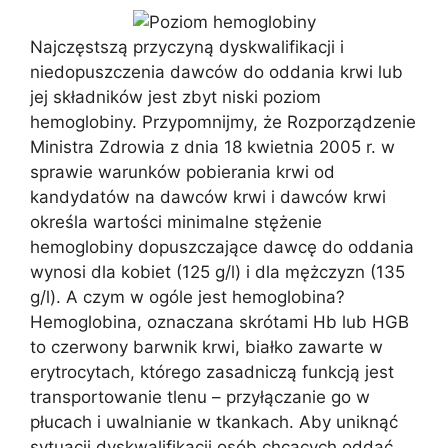
Najczęstszą przyczyną dyskwalifikacji i
niedopuszczenia dawców do oddania krwi lub
jej składników jest zbyt niski poziom
hemoglobiny. Przypomnijmy, że Rozporządzenie
Ministra Zdrowia z dnia 18 kwietnia 2005 r. w
sprawie warunków pobierania krwi od
kandydatów na dawców krwi i dawców krwi
określa wartości minimalne stężenie
hemoglobiny dopuszczające dawcę do oddania
wynosi dla kobiet (125 g/l) i dla mężczyzn (135
g/l). A czym w ogóle jest hemoglobina?
Hemoglobina, oznaczana skrótami Hb lub HGB
to czerwony barwnik krwi, białko zawarte w
erytrocytach, którego zasadniczą funkcją jest
transportowanie tlenu – przyłączanie go w
płucach i uwalnianie w tkankach. Aby uniknąć
sytuacji dyskwalifikacji osób chcących oddać