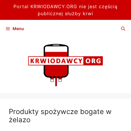
Portal KRWIODAWCY.ORG nie jest częścią
publicznej służby krwi
Przejdź
Menu
do
treści
Produkty spożywcze bogate w
żelazo