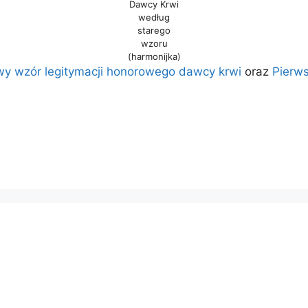
Dawcy Krwi
według
starego
wzoru
(harmonijka)
y wzór legitymacji honorowego dawcy krwi
oraz
Pierw