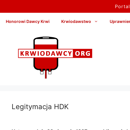
Porta
Przejdź
Honorowi Dawcy Krwi
Krwiodawstwo
Uprawnieni
do
treści
Legitymacja HDK