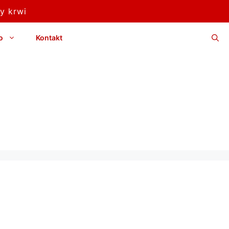
y krwi
o
Kontakt