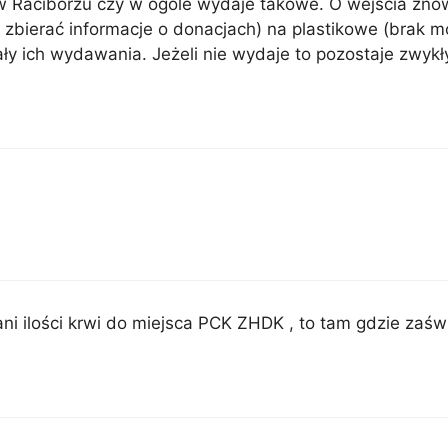
w Raciborzu czy w ogóle wydaje takowe. O wejścia znow
bierać informacje o donacjach) na plastikowe (brak możl
ły ich wydawania. Jeżeli nie wydaje to pozostaje zwykł
ni ilości krwi do miejsca PCK ZHDK , to tam gdzie zaśw