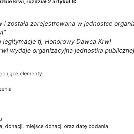
żbie krwi, rozdział 2 artykuł 6:
w i została zarejestrowana w jednostce organiz
i”
ą legitymacje tj, Honorowy Dawca Krwi
i wydaje organizacyjna jednostka publicznej 
ępujące elementy:
zenia
u
aj donacji, miejsce donacji oraz datę oddania