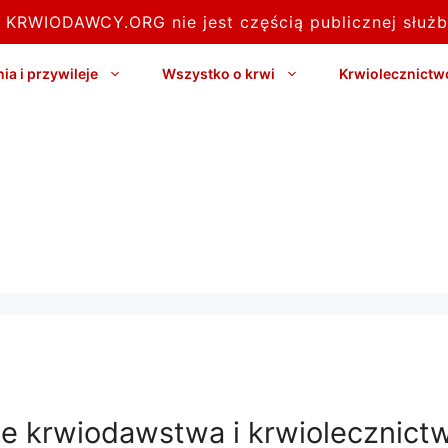
l KRWIODAWCY.ORG nie jest częścią publicznej służb
a i przywileje
Wszystko o krwi
Krwiolecznictw
e krwiodawstwa i krwiolecznict