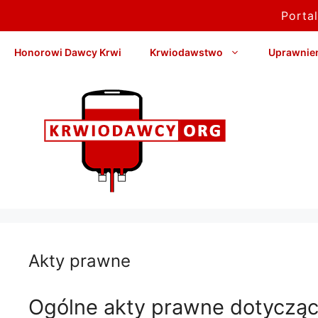
Porta
Przejdź
Honorowi Dawcy Krwi
Krwiodawstwo
Uprawnieni
do
treści
Akty prawne
Ogólne akty prawne dotycząc