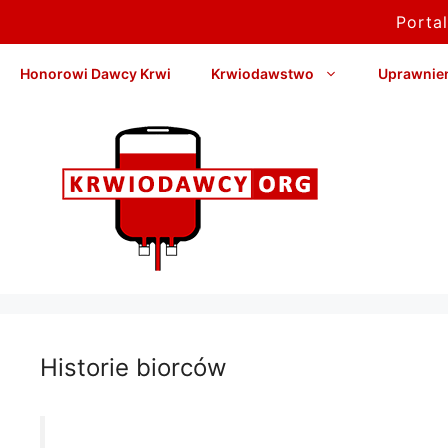
Porta
Przejdź
Honorowi Dawcy Krwi
Krwiodawstwo
Uprawnieni
do
treści
Historie biorców