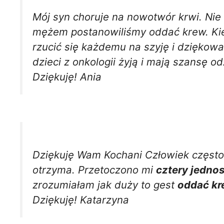
Mój syn choruje na nowotwór krwi. Nie z
mężem postanowiliśmy oddać krew. Ki
rzucić się każdemu na szyję i dziękow
dzieci z onkologii żyją i mają szansę 
Dziękuję! Ania
Dziękuję Wam Kochani Człowiek często n
otrzyma. Przetoczono mi
cztery jednos
zrozumiałam jak duży to gest
oddać kr
Dziękuję! Katarzyna