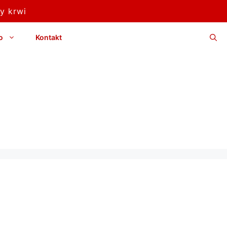
y krwi
o
Kontakt