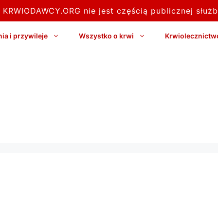
l KRWIODAWCY.ORG nie jest częścią publicznej służb
a i przywileje
Wszystko o krwi
Krwiolecznictw