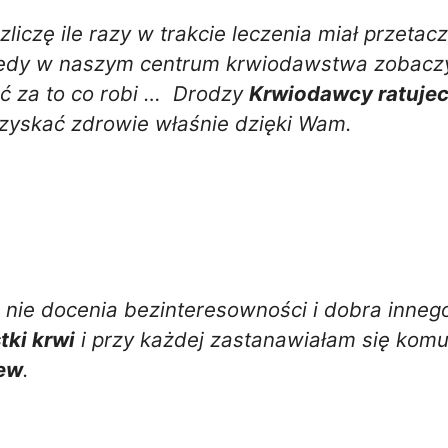
liczę ile razy w trakcie leczenia miał przeta
edy w naszym centrum krwiodawstwa zobaczył
ać za to co robi … Drodzy
Krwiodawcy ratujec
odzyskać zdrowie właśnie dzięki Wam.
ie docenia bezinteresowności i dobra innego 
tki krwi
i przy każdej zastanawiałam się kom
ew
.