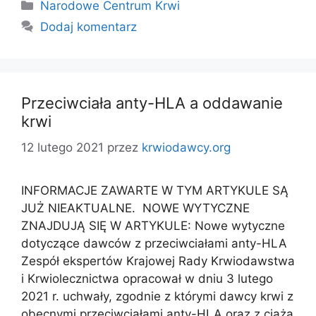
Kategorie
Narodowe Centrum Krwi
Dodaj komentarz
Przeciwciała anty-HLA a oddawanie
krwi
12 lutego 2021
przez
krwiodawcy.org
INFORMACJE ZAWARTE W TYM ARTYKULE SĄ
JUŻ NIEAKTUALNE. NOWE WYTYCZNE
ZNAJDUJĄ SIĘ W ARTYKULE: Nowe wytyczne
dotyczące dawców z przeciwciałami anty-HLA
Zespół ekspertów Krajowej Rady Krwiodawstwa
i Krwiolecznictwa opracował w dniu 3 lutego
2021 r. uchwały, zgodnie z którymi dawcy krwi z
obecnymi przeciwciałami anty-HLA oraz z ciążą