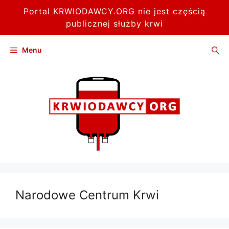
Portal KRWIODAWCY.ORG nie jest częścią
publicznej służby krwi
Przejdź
Menu
do
treści
Narodowe Centrum Krwi