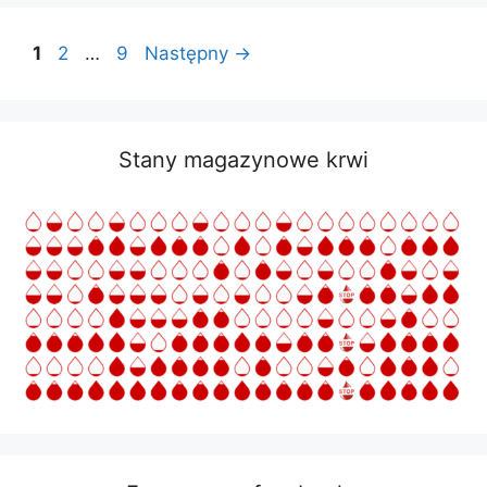
Strona
Strona
Strona
1
2
…
9
Następny
→
Stany magazynowe krwi