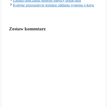
Zasada obliczania odstępu między donacjami
Kolejne przesunięcie terminu oddania systemu e-krew
Zostaw komentarz