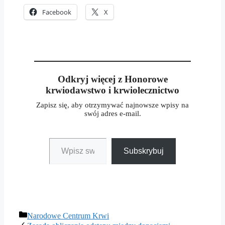
Facebook
X
Odkryj więcej z Honorowe
krwiodawstwo i krwiolecznictwo
Zapisz się, aby otrzymywać najnowsze wpisy na
swój adres e-mail.
Wpisz swój adres e-mail…
Subskrybuj
Kategorie
Narodowe Centrum Krwi