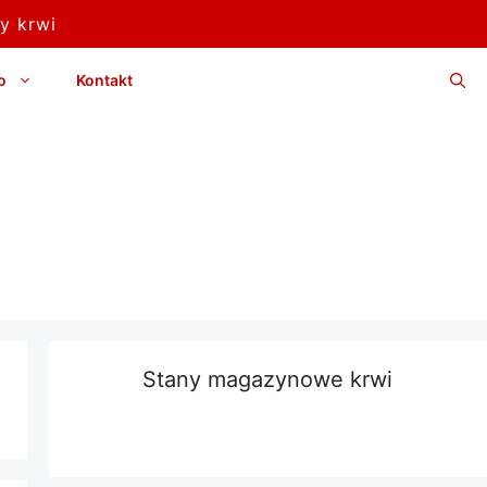
y krwi
o
Kontakt
Stany magazynowe krwi