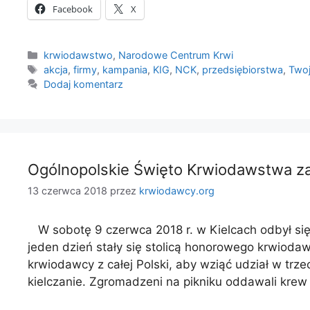
Facebook
X
Kategorie
krwiodawstwo
,
Narodowe Centrum Krwi
Tagi
akcja
,
firmy
,
kampania
,
KIG
,
NCK
,
przedsiębiorstwa
,
Twoj
Dodaj komentarz
Ogólnopolskie Święto Krwiodawstwa zaw
13 czerwca 2018
przez
krwiodawcy.org
W sobotę 9 czerwca 2018 r. w Kielcach odbył się p
jeden dzień stały się stolicą honorowego krwiodaw
krwiodawcy z całej Polski, aby wziąć udział w trzec
kielczanie. Zgromadzeni na pikniku oddawali krew