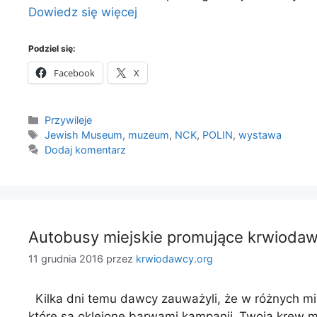
Dowiedz się więcej
Podziel się:
Facebook
X
Kategorie
Przywileje
Tagi
Jewish Museum
,
muzeum
,
NCK
,
POLIN
,
wystawa
Dodaj komentarz
Autobusy miejskie promujące krwioda
11 grudnia 2016
przez
krwiodawcy.org
Kilka dni temu dawcy zauważyli, że w różnych mia
które są oklejone barwami kampanii „Twoja krew moj