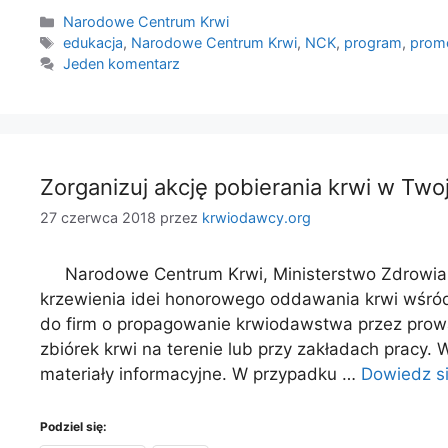
Kategorie
Narodowe Centrum Krwi
Tagi
edukacja
,
Narodowe Centrum Krwi
,
NCK
,
program
,
prom
Jeden komentarz
Zorganizuj akcję pobierania krwi w Twoj
27 czerwca 2018
przez
krwiodawcy.org
Narodowe Centrum Krwi, Ministerstwo Zdrowia or
krzewienia idei honorowego oddawania krwi wśró
do firm o propagowanie krwiodawstwa przez prowa
zbiórek krwi na terenie lub przy zakładach pracy.
materiały informacyjne. W przypadku …
Dowiedz si
Podziel się: