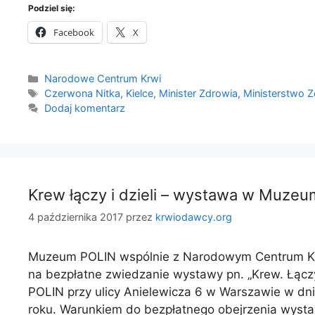
Podziel się:
Facebook
X
Kategorie
Narodowe Centrum Krwi
Tagi
Czerwona Nitka
,
Kielce
,
Minister Zdrowia
,
Ministerstwo 
Dodaj komentarz
Krew łączy i dzieli – wystawa w Muze
4 października 2017
przez
krwiodawcy.org
Muzeum POLIN wspólnie z Narodowym Centrum Kr
na bezpłatne zwiedzanie wystawy pn. „Krew. Łącz
POLIN przy ulicy Anielewicza 6 w Warszawie w dni
roku. Warunkiem do bezpłatnego obejrzenia wyst