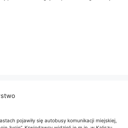
wstwo
stach pojawiły się autobusy komunikacji miejskiej,
e życie”. Krwiodawcy widzieli je m.in. w Kaliszu,