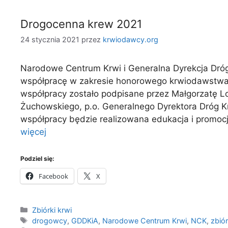
Drogocenna krew 2021
24 stycznia 2021
przez
krwiodawcy.org
Narodowe Centrum Krwi i Generalna Dyrekcja Dró
współpracę w zakresie honorowego krwiodawstwa 
współpracy zostało podpisane przez Małgorzatę 
Żuchowskiego, p.o. Generalnego Dyrektora Dróg K
współpracy będzie realizowana edukacja i promo
więcej
Podziel się:
Facebook
X
Kategorie
Zbiórki krwi
Tagi
drogowcy
,
GDDKiA
,
Narodowe Centrum Krwi
,
NCK
,
zbió