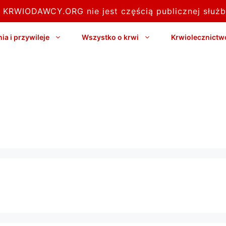
l KRWIODAWCY.ORG nie jest częścią publicznej służb
a i przywileje
Wszystko o krwi
Krwiolecznictw