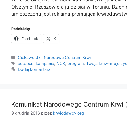
Olsztynie, Rzeszowie a ja dzisiaj w Toruniu. Dzi
umieszczona jest reklama promująca krwiodawst
Podziel się:
Facebook
X
Kategorie
Ciekawostki
,
Narodowe Centrum Krwi
Tagi
autobus
,
kampania
,
NCK
,
program
,
Twoja krew-moje życ
Dodaj komentarz
Komunikat Narodowego Centrum Krwi (in
9 grudnia 2016
przez
krwiodawcy.org