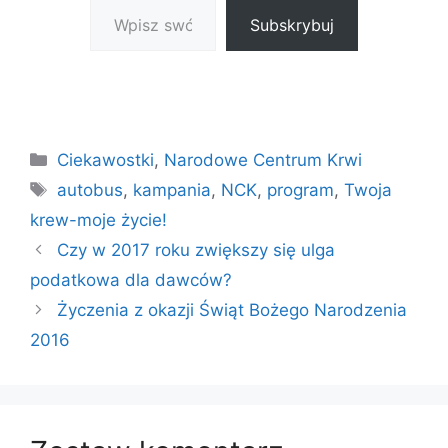
Subskrybuj
Kategorie
Ciekawostki
,
Narodowe Centrum Krwi
Tagi
autobus
,
kampania
,
NCK
,
program
,
Twoja
krew-moje życie!
Czy w 2017 roku zwiększy się ulga
podatkowa dla dawców?
Życzenia z okazji Świąt Bożego Narodzenia
2016