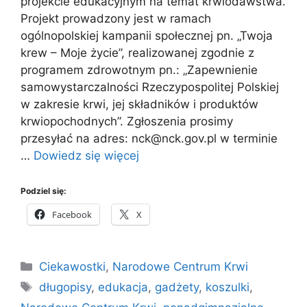
projekcie edukacyjnym na temat krwiodawstwa.
Projekt prowadzony jest w ramach
ogólnopolskiej kampanii społecznej pn. „Twoja
krew – Moje życie”, realizowanej zgodnie z
programem zdrowotnym pn.: „Zapewnienie
samowystarczalności Rzeczypospolitej Polskiej
w zakresie krwi, jej składników i produktów
krwiopochodnych”. Zgłoszenia prosimy
przesyłać na adres: nck@nck.gov.pl w terminie
…
Dowiedz się więcej
Podziel się:
Facebook
X
Kategorie
Ciekawostki
,
Narodowe Centrum Krwi
Tagi
długopisy
,
edukacja
,
gadżety
,
koszulki
,