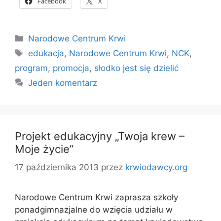
Facebook
X
Kategorie
Narodowe Centrum Krwi
Tagi
edukacja
,
Narodowe Centrum Krwi
,
NCK
,
program
,
promocja
,
słodko jest się dzielić
Jeden komentarz
Projekt edukacyjny „Twoja krew –
Moje życie”
17 października 2013
przez
krwiodawcy.org
Narodowe Centrum Krwi zaprasza szkoły
ponadgimnazjalne do wzięcia udziału w