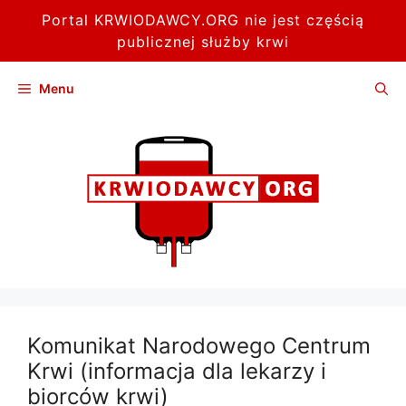
Portal KRWIODAWCY.ORG nie jest częścią
publicznej służby krwi
Przejdź
Menu
do
treści
Komunikat Narodowego Centrum
Krwi (informacja dla lekarzy i
biorców krwi)