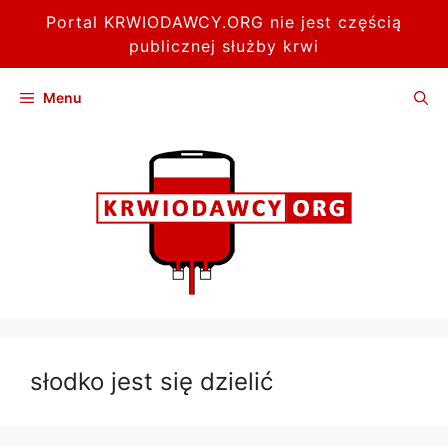
Portal KRWIODAWCY.ORG nie jest częścią
publicznej służby krwi
Przejdź
Menu
do
treści
słodko jest się dzielić