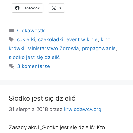
Facebook
X
Kategorie
Ciekawostki
Tagi
cukierki
,
czekoladki
,
event w kinie
,
kino
,
krówki
,
Ministarstwo Zdrowia
,
propagowanie
,
słodko jest się dzielić
3 komentarze
Słodko jest się dzielić
31 sierpnia 2018
przez
krwiodawcy.org
Zasady akcji „Słodko jest się dzielić” Kto