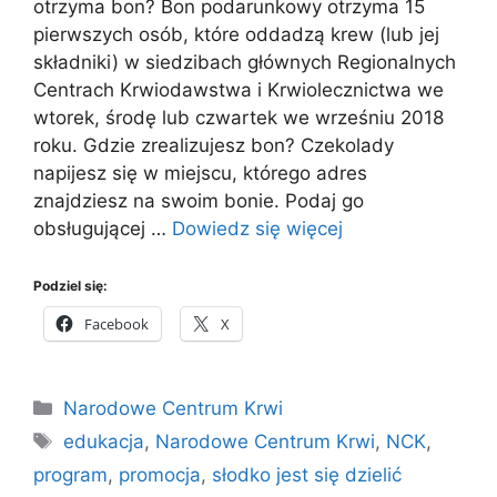
otrzyma bon? Bon podarunkowy otrzyma 15
pierwszych osób, które oddadzą krew (lub jej
składniki) w siedzibach głównych Regionalnych
Centrach Krwiodawstwa i Krwiolecznictwa we
wtorek, środę lub czwartek we wrześniu 2018
roku. Gdzie zrealizujesz bon? Czekolady
napijesz się w miejscu, którego adres
znajdziesz na swoim bonie. Podaj go
obsługującej …
Dowiedz się więcej
Podziel się:
Facebook
X
Kategorie
Narodowe Centrum Krwi
Tagi
edukacja
,
Narodowe Centrum Krwi
,
NCK
,
program
,
promocja
,
słodko jest się dzielić