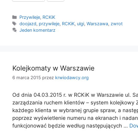
Kategorie
Przywileje
,
RCKiK
Tagi
doojazd
,
przywileje
,
RCKiK
,
ulgi
,
Warszawa
,
zwrot
Jeden komentarz
Kolejkomaty w Warszawie
6 marca 2015
przez
krwiodawcy.org
Od dnia 04.03.2015 r. w RCKiK w Warszawie ul. S
zarządzania ruchem klientów – system kolejkowy Z
każdego klienta w wybranej grupie spraw, a nast
poprzez wyświetlenie numeru na ekranach i nada
funkcjonować będzie według następujących …
Dow