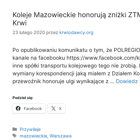
Koleje Mazowieckie honorują zniżki 
Krwi
23 lutego 2020
przez
krwiodawcy.org
Po opublikowaniu komunikatu o tym, że POLREGIO
kanale na facebooku https://www.facebook.com/k
inne spółki transportu kolejowego tego nie zrobią.
wymiany korespondencji jaką miałem z Działem Ko
przewoźnik honoruje ulgi wynikające z …
Dowiedz s
Podziel się:
Facebook
X
Kategorie
Przywileje
Tagi
mazowieckie
,
Warszawa