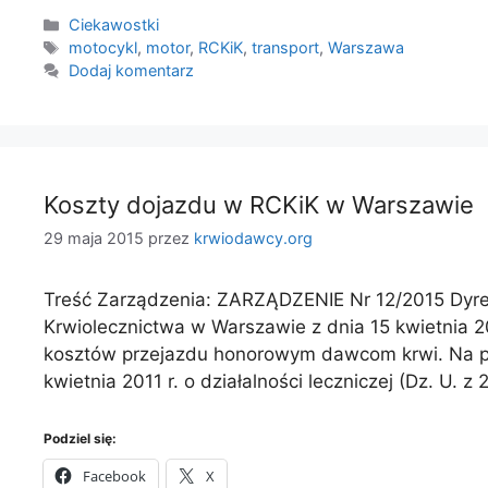
Kategorie
Ciekawostki
Tagi
motocykl
,
motor
,
RCKiK
,
transport
,
Warszawa
Dodaj komentarz
Koszty dojazdu w RCKiK w Warszawie
29 maja 2015
przez
krwiodawcy.org
Treść Zarządzenia: ZARZĄDZENIE Nr 12/2015 Dyr
Krwiolecznictwa w Warszawie z dnia 15 kwietnia 
kosztów przejazdu honorowym dawcom krwi. Na pod
kwietnia 2011 r. o działalności leczniczej (Dz. U. 
Podziel się:
Facebook
X