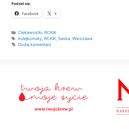
Podziel się:
Facebook
X
Kategorie
Ciekawostki
,
RCKiK
Tagi
kolejkomaty
,
RCKiK
,
Saska
,
Warszawa
Dodaj komentarz