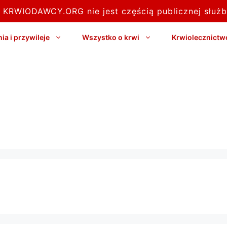
l KRWIODAWCY.ORG nie jest częścią publicznej służb
a i przywileje
Wszystko o krwi
Krwiolecznictw