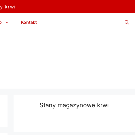
y krwi
o
Kontakt
Stany magazynowe krwi