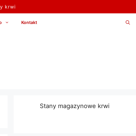
y krwi
o
Kontakt
Stany magazynowe krwi