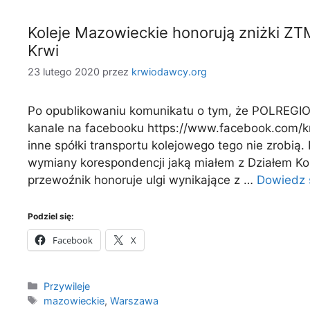
Koleje Mazowieckie honorują zniżki 
Krwi
23 lutego 2020
przez
krwiodawcy.org
Po opublikowaniu komunikatu o tym, że POLREGIO
kanale na facebooku https://www.facebook.com/k
inne spółki transportu kolejowego tego nie zrobią.
wymiany korespondencji jaką miałem z Działem Ko
przewoźnik honoruje ulgi wynikające z …
Dowiedz s
Podziel się:
Facebook
X
Kategorie
Przywileje
Tagi
mazowieckie
,
Warszawa