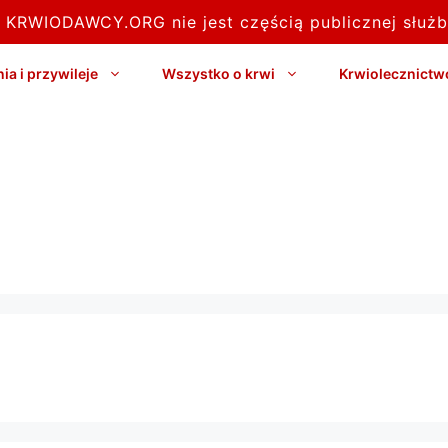
l KRWIODAWCY.ORG nie jest częścią publicznej służb
a i przywileje
Wszystko o krwi
Krwiolecznictw