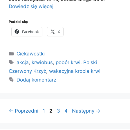
Dowiedz się więcej
Podziel się:
Facebook
X
Kategorie
Ciekawostki
Tagi
akcja
,
krwiobus
,
pobór krwi
,
Polski
Czerwony Krzyż
,
wakacyjna kropla krwi
Dodaj komentarz
Strona
Strona
Strona
Strona
←
Poprzedni
1
2
3
4
Następny
→