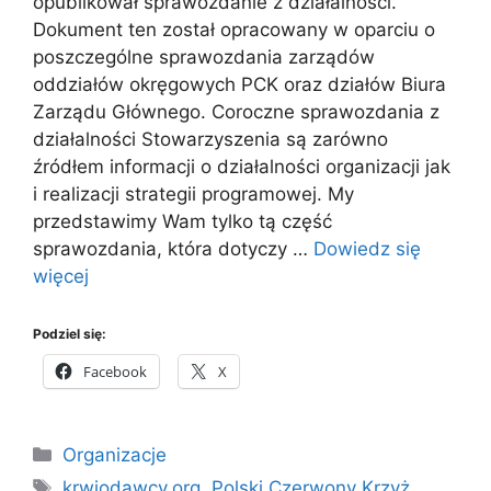
opublikował sprawozdanie z działalności.
Dokument ten został opracowany w oparciu o
poszczególne sprawozdania zarządów
oddziałów okręgowych PCK oraz działów Biura
Zarządu Głównego. Coroczne sprawozdania z
działalności Stowarzyszenia są zarówno
źródłem informacji o działalności organizacji jak
i realizacji strategii programowej. My
przedstawimy Wam tylko tą część
sprawozdania, która dotyczy …
Dowiedz się
więcej
Podziel się:
Facebook
X
Kategorie
Organizacje
Tagi
krwiodawcy.org
,
Polski Czerwony Krzyż