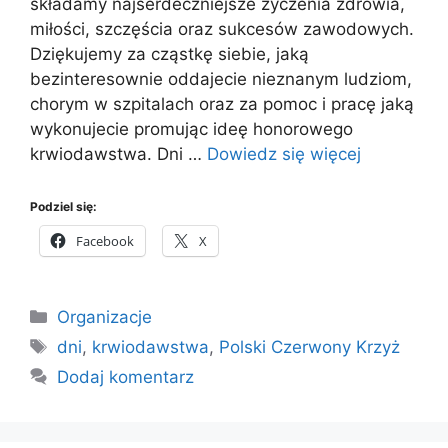
składamy najserdeczniejsze życzenia zdrowia,
miłości, szczęścia oraz sukcesów zawodowych.
Dziękujemy za cząstkę siebie, jaką
bezinteresownie oddajecie nieznanym ludziom,
chorym w szpitalach oraz za pomoc i pracę jaką
wykonujecie promując ideę honorowego
krwiodawstwa. Dni …
Dowiedz się więcej
Podziel się:
Facebook
X
Kategorie
Organizacje
Tagi
dni
,
krwiodawstwa
,
Polski Czerwony Krzyż
Dodaj komentarz