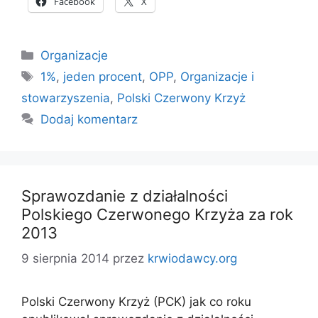
Facebook
X
Kategorie
Organizacje
Tagi
1%
,
jeden procent
,
OPP
,
Organizacje i
stowarzyszenia
,
Polski Czerwony Krzyż
Dodaj komentarz
Sprawozdanie z działalności
Polskiego Czerwonego Krzyża za rok
2013
9 sierpnia 2014
przez
krwiodawcy.org
Polski Czerwony Krzyż (PCK) jak co roku