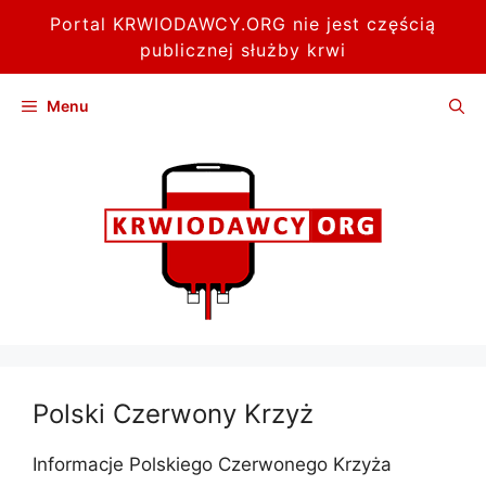
Portal KRWIODAWCY.ORG nie jest częścią
publicznej służby krwi
Przejdź
Menu
do
treści
Polski Czerwony Krzyż
Informacje Polskiego Czerwonego Krzyża