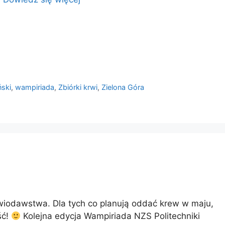
ski
,
wampiriada
,
Zbiórki krwi
,
Zielona Góra
wiodawstwa. Dla tych co planują oddać krew w maju,
ść!
Kolejna edycja Wampiriada NZS Politechniki