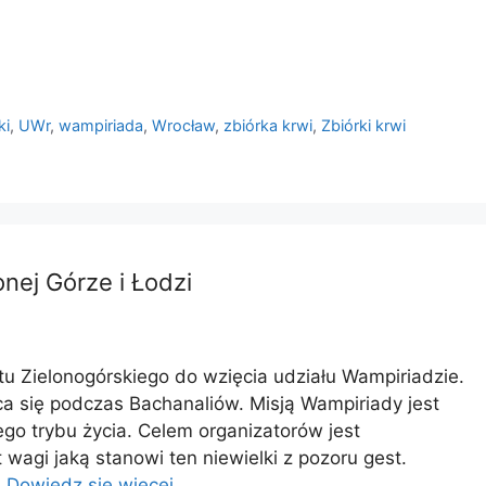
ki
,
UWr
,
wampiriada
,
Wrocław
,
zbiórka krwi
,
Zbiórki krwi
nej Górze i Łodzi
 Zielonogórskiego do wzięcia udziału Wampiriadzie.
ca się podczas Bachanaliów. Misją Wampiriady jest
go trybu życia. Celem organizatorów jest
agi jaką stanowi ten niewielki z pozoru gest.
…
Dowiedz się więcej