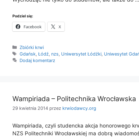
Podziel się:
Facebook
X
Kategorie
Zbiórki krwi
Tagi
Gdańsk
,
Łódź
,
nzs
,
Uniwersytet Łódźki
,
Uniwesytet Gdań
Dodaj komentarz
Wampiriada – Politechnika Wrocławska
29 kwietnia 2014
przez
krwiodawcy.org
Wampiriada, czyli studencka akcja honorowego kr
NZS Politechniki Wrocławskiej ma dobrą wiadomo