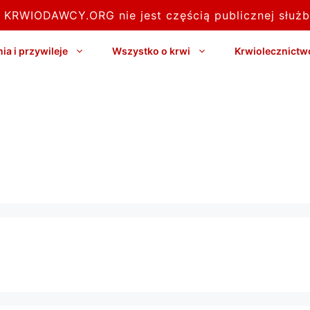
l KRWIODAWCY.ORG nie jest częścią publicznej służb
a i przywileje
Wszystko o krwi
Krwiolecznictw