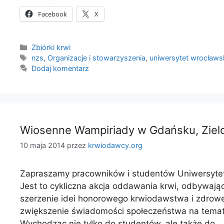
Facebook
X
Kategorie
Zbiórki krwi
Tagi
nzs
,
Organizacje i stowarzyszenia
,
uniwersytet wrocławs
Dodaj komentarz
Wiosenne Wampiriady w Gdańsku, Zielo
10 maja 2014
przez
krwiodawcy.org
Zapraszamy pracowników i studentów Uniwersytetu
Jest to cykliczna akcja oddawania krwi, odbywają
szerzenie idei honorowego krwiodawstwa i zdrowe
zwiększenie świadomości społeczeństwa na temat w
Wychodząc nie tylko do studentów, ale także do 