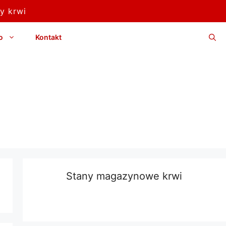
y krwi
o
Kontakt
Stany magazynowe krwi