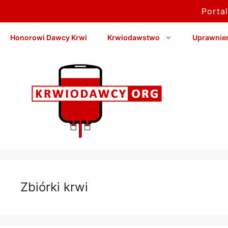
Porta
Przejdź
Honorowi Dawcy Krwi
Krwiodawstwo
Uprawnieni
do
treści
Zbiórki krwi