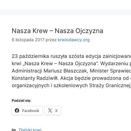
Nasza Krew – Nasza Ojczyzna
6 listopada 2017
przez
krwiodawcy.org
23 października ruszyła szósta edycja zainicjowa
krwi „Nasza Krew – Nasza Ojczyzna”. Wydarzeniu 
Administracji Mariusz Błaszczak, Minister Sprawie
Konstanty Radziwiłł. Akcja będzie prowadzona od 
organizacyjnych i szkoleniowych Straży Granicznej,
Podziel się:
Facebook
X
Kategorie
Zbiórki krwi