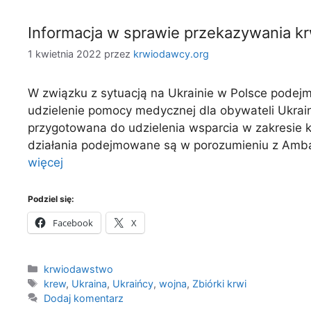
Informacja w sprawie przekazywania kr
1 kwietnia 2022
przez
krwiodawcy.org
W związku z sytuacją na Ukrainie w Polsce podej
udzielenie pomocy medycznej dla obywateli Ukrain
przygotowana do udzielenia wsparcia w zakresie kr
działania podejmowane są w porozumieniu z Amba
więcej
Podziel się:
Facebook
X
Kategorie
krwiodawstwo
Tagi
krew
,
Ukraina
,
Ukraińcy
,
wojna
,
Zbiórki krwi
Dodaj komentarz