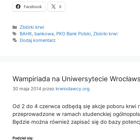
Facebook
X
Kategorie
Zbiórki krwi
Tagi
BAHK
,
bankowa
,
PKO Bank Polski
,
Zbiórki krwi
Dodaj komentarz
Wampiriada na Uniwersytecie Wrocław
30 maja 2014
przez
krwiodawcy.org
Od 2 do 4 czerwca odbędą się akcje poboru krwi 
przeprowadzone w ramach studenckiej ogólnopolsk
Będzie można również zapisać się do bazy poten
Podziel się: