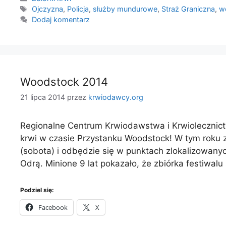
Tagi
Ojczyzna
,
Policja
,
służby mundurowe
,
Straż Graniczna
,
w
Dodaj komentarz
Woodstock 2014
21 lipca 2014
przez
krwiodawcy.org
Regionalne Centrum Krwiodawstwa i Krwiolecznictw
krwi w czasie Przystanku Woodstock! W tym roku zb
(sobota) i odbędzie się w punktach zlokalizowanych
Odrą. Minione 9 lat pokazało, że zbiórka festiwalu
Podziel się:
Facebook
X