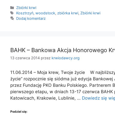
Kategorie
Zbiórki krwi
Tagi
Kosztrzyń
,
woodstock
,
zbiórka krwi
,
Zbiórki krwi
Dodaj komentarz
BAHK – Bankowa Akcja Honorowego K
13 czerwca 2014
przez
krwiodawcy.org
11.06.2014 – Moja krew, Twoje życie W najbliższ
życie” rozpocznie się siódma już edycja Bankow
przez Fundację PKO Banku Polskiego. Partnerem
pierwszego etapu, w dniach 13-17 czerwca BAHK p
Katowicach, Krakowie, Lublinie, …
Dowiedz się wię
Podziel się: