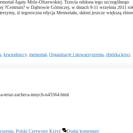
emoriał Agaty Mróz-Olszewskiej. Trzecia odsłona tego szczególnego
j ?Centrum? w Dąbrowie Górniczej, w dniach 9-11 września 2011 ro
wierzymy, iż tegoroczna edycja Memoriału, skłoni jeszcze większą zbio
u
,
krwiodawcy
,
memoriał
,
Organizacje i stowarzyszenia
,
zbiórka krwi
,
-a-teraz-zacheca-innych-n45564.html
yszenia
,
Polski Czerwony Krzyż
Dodaj komentarz