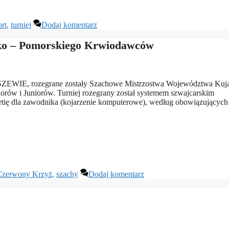
ort
,
turniej
Dodaj komentarz
ko – Pomorskiego Krwiodawców
ASZEWIE, rozegrane zostały Szachowe Mistrzostwa Województwa Ku
ów i Juniorów. Turniej rozegrany został systemem szwajcarskim
rtię dla zawodnika (kojarzenie komputerowe), według obowiązujących
 Czerwony Krzyż
,
szachy
Dodaj komentarz