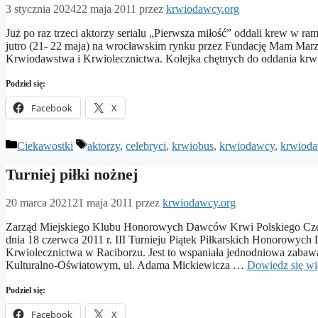
3 stycznia 2024
22 maja 2011
przez
krwiodawcy.org
Już po raz trzeci aktorzy serialu „Pierwsza miłość” oddali krew w ra
jutro (21- 22 maja) na wrocławskim rynku przez Fundację Mam Marz
Krwiodawstwa i Krwiolecznictwa. Kolejka chętnych do oddania krw
Podziel się:
Facebook
X
Kategorie
Tagi
Ciekawostki
aktorzy
,
celebryci
,
krwiobus
,
krwiodawcy
,
krwiod
Turniej piłki nożnej
20 marca 2021
21 maja 2011
przez
krwiodawcy.org
Zarząd Miejskiego Klubu Honorowych Dawców Krwi Polskiego Cze
dnia 18 czerwca 2011 r. III Turnieju Piątek Piłkarskich Honorow
Krwiolecznictwa w Raciborzu. Jest to wspaniała jednodniowa zabaw
Kulturalno-Oświatowym, ul. Adama Mickiewicza …
Dowiedz się wi
Podziel się:
Facebook
X