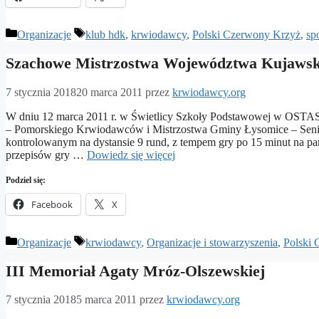
Kategorie
Tagi
Organizacje
klub hdk
,
krwiodawcy
,
Polski Czerwony Krzyż
,
sp
Szachowe Mistrzostwa Województwa Kujaws
7 stycznia 2018
20 marca 2011
przez
krwiodawcy.org
W dniu 12 marca 2011 r. w Świetlicy Szkoły Podstawowej w OST
– Pomorskiego Krwiodawców i Mistrzostwa Gminy Łysomice – Senior
kontrolowanym na dystansie 9 rund, z tempem gry po 15 minut na pa
przepisów gry …
Dowiedz się więcej
Podziel się:
Facebook
X
Kategorie
Tagi
Organizacje
krwiodawcy
,
Organizacje i stowarzyszenia
,
Polski
III Memoriał Agaty Mróz-Olszewskiej
7 stycznia 2018
5 marca 2011
przez
krwiodawcy.org