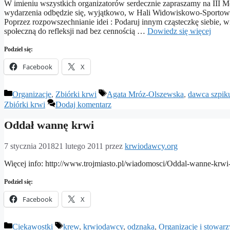
W imieniu wszystkich organizatorów serdecznie zapraszamy na III M
wydarzenia odbędzie się, wyjątkowo, w Hali Widowiskowo-Sportowe
Poprzez rozpowszechnianie idei : Podaruj innym cząsteczkę siebie, 
społeczną do refleksji nad bez cennością …
Dowiedz się więcej
Podziel się:
Facebook
X
Kategorie
Tagi
Organizacje
,
Zbiórki krwi
Agata Mróz-Olszewska
,
dawca szpik
Zbiórki krwi
Dodaj komentarz
Oddał wannę krwi
7 stycznia 2018
21 lutego 2011
przez
krwiodawcy.org
Więcej info: http://www.trojmiasto.pl/wiadomosci/Oddal-wanne-krwi
Podziel się:
Facebook
X
Kategorie
Tagi
Ciekawostki
krew
,
krwiodawcy
,
odznaka
,
Organizacje i stowarz