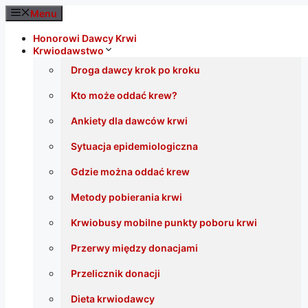
Przejdź
Menu
do
treści
Honorowi Dawcy Krwi
Krwiodawstwo
Droga dawcy krok po kroku
Kto może oddać krew?
Ankiety dla dawców krwi
Sytuacja epidemiologiczna
Gdzie można oddać krew
Metody pobierania krwi
Krwiobusy mobilne punkty poboru krwi
Przerwy między donacjami
Przelicznik donacji
Dieta krwiodawcy