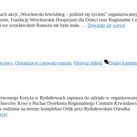
mach akcji „Wrocławski krwiobieg – podziel się życiem” organizowanej 
enie, Fundację Wrocławskie Hospicjum dla Dzieci oraz Regionalne C
i we wrocławskim Ratuszu nie była mała. …
Dowiedz się więcej
awstwo
,
Organizacje i stowarzyszenia
,
Pierwsz miłość
Dodaj koment
rwonego Krzyża w Rydułtowach zaprasza do udziału w organizowa
ych Dawców Krwi o Puchar Dyrektora Regionalnego Centrum Krwiodaws
a rodzinna na terenie kompleksu Orlik przy Rydułtowskim Ośrodku
ęcej