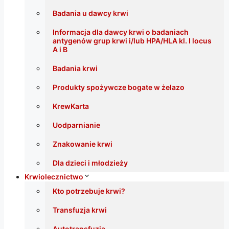
Badania u dawcy krwi
Informacja dla dawcy krwi o badaniach
antygenów grup krwi i/lub HPA/HLA kl. I locus
A i B
Badania krwi
Produkty spożywcze bogate w żelazo
KrewKarta
Uodparnianie
Znakowanie krwi
Dla dzieci i młodzieży
Krwiolecznictwo
Kto potrzebuje krwi?
Transfuzja krwi
Autotransfuzja