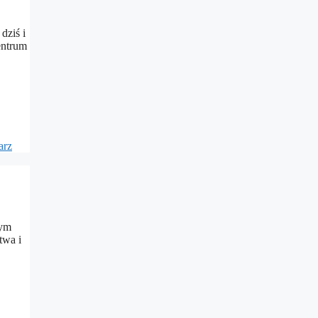
dziś i
entrum
arz
nym
twa i