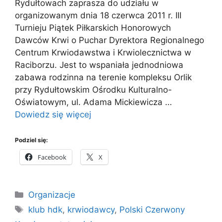
Rydułtowach zaprasza do udziału w
organizowanym dnia 18 czerwca 2011 r. III
Turnieju Piątek Piłkarskich Honorowych
Dawców Krwi o Puchar Dyrektora Regionalnego
Centrum Krwiodawstwa i Krwiolecznictwa w
Raciborzu. Jest to wspaniała jednodniowa
zabawa rodzinna na terenie kompleksu Orlik
przy Rydułtowskim Ośrodku Kulturalno-
Oświatowym, ul. Adama Mickiewicza …
Dowiedz się więcej
Podziel się:
Facebook
X
Kategorie
Organizacje
Tagi
klub hdk
,
krwiodawcy
,
Polski Czerwony