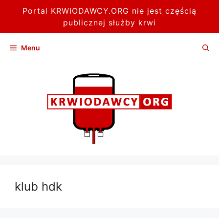
Portal KRWIODAWCY.ORG nie jest częścią
publicznej służby krwi
Przejdź
Menu
do
treści
klub hdk