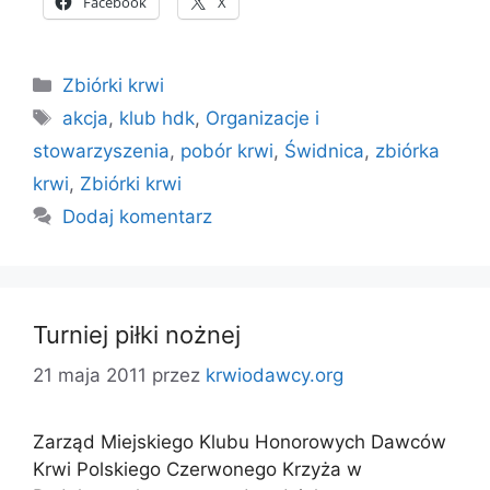
Facebook
X
Kategorie
Zbiórki krwi
Tagi
akcja
,
klub hdk
,
Organizacje i
stowarzyszenia
,
pobór krwi
,
Świdnica
,
zbiórka
krwi
,
Zbiórki krwi
Dodaj komentarz
Turniej piłki nożnej
21 maja 2011
przez
krwiodawcy.org
Zarząd Miejskiego Klubu Honorowych Dawców
Krwi Polskiego Czerwonego Krzyża w