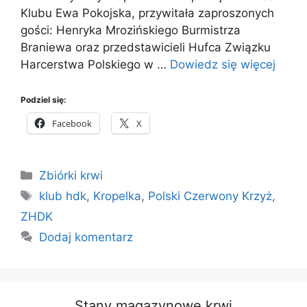
Klubu Ewa Pokojska, przywitała zaproszonych
gości: Henryka Mrozińskiego Burmistrza
Braniewa oraz przedstawicieli Hufca Związku
Harcerstwa Polskiego w …
Dowiedz się więcej
Podziel się:
Facebook
X
Kategorie
Zbiórki krwi
Tagi
klub hdk
,
Kropelka
,
Polski Czerwony Krzyż
,
ZHDK
Dodaj komentarz
Stany magazynowe krwi