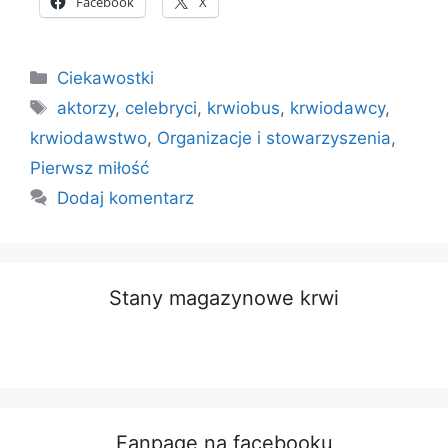
Facebook
X
Kategorie
Ciekawostki
Tagi
aktorzy
,
celebryci
,
krwiobus
,
krwiodawcy
,
krwiodawstwo
,
Organizacje i stowarzyszenia
,
Pierwsz miłość
Dodaj komentarz
Stany magazynowe krwi
Fanpage na facebooku