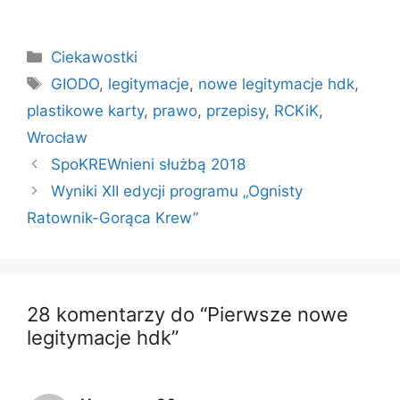
Kategorie
Ciekawostki
Tagi
GIODO
,
legitymacje
,
nowe legitymacje hdk
,
plastikowe karty
,
prawo
,
przepisy
,
RCKiK
,
Wrocław
SpoKREWnieni służbą 2018
Wyniki XII edycji programu „Ognisty
Ratownik-Gorąca Krew”
28 komentarzy do “Pierwsze nowe
legitymacje hdk”