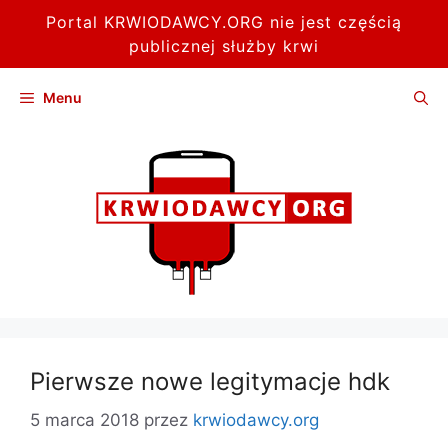
Portal KRWIODAWCY.ORG nie jest częścią
publicznej służby krwi
Przejdź
Menu
do
treści
Pierwsze nowe legitymacje hdk
5 marca 2018
przez
krwiodawcy.org