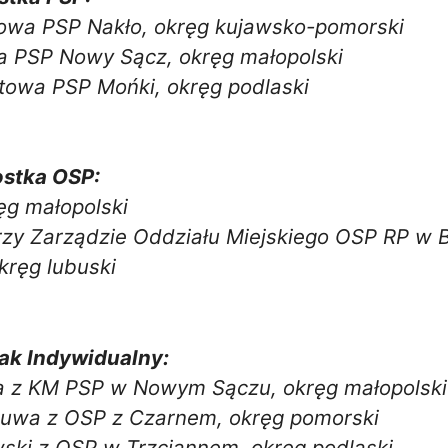
owa PSP Nakło, okręg kujawsko-pomorski
a PSP Nowy Sącz, okręg małopolski
towa PSP Mońki, okręg podlaski
ostka OSP:
ęg małopolski
rzy Zarządzie Oddziału Miejskiego OSP RP w 
kręg lubuski
żak Indywidualny:
la z KM PSP w Nowym Sączu, okręg małopolski
suwa z OSP z Czarnem, okręg pomorski
wski z OSP w Trzciannem, okręg podlaski