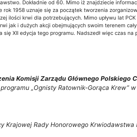
dawstwo. Dokładnie od 60. Mimo iż znajdziecie informac
śnie rok 1958 uznaje się za początek tworzenia zorgani
 ilości krwi dla potrzebujących. Mimo upływu lat PCK 
wi jak i dużych akcji obejmujących swoim terenem cały k
a się XII edycja tego programu. Nadszedł więc czas n
dzenia Komisji Zarządu Głównego Polskiego
ji programu „Ognisty Ratownik-Gorąca Krew” w
ący Krajowej Rady Honorowego Krwiodawstwa