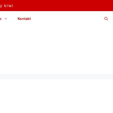
y krwi
o
Kontakt