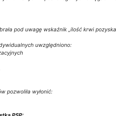
brała pod uwagę wskaźnik „ilość krwi pozysk
dywidualnych uwzględniono:
zacyjnych
.
w pozwoliła wyłonić:
stka PSP: