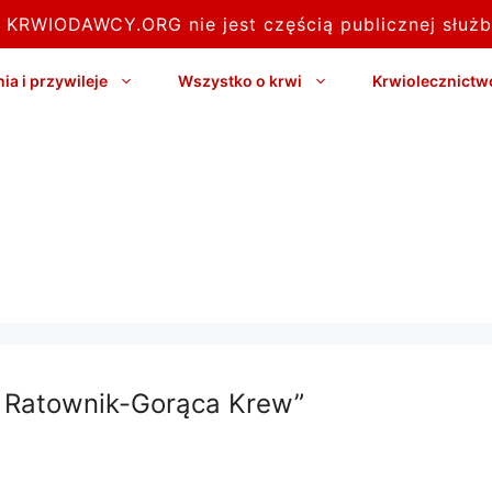
l KRWIODAWCY.ORG nie jest częścią publicznej służb
a i przywileje
Wszystko o krwi
Krwiolecznictw
ty Ratownik-Gorąca Krew”