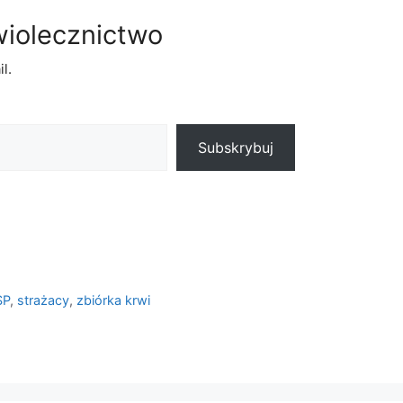
wiolecznictwo
l.
Subskrybuj
SP
,
strażacy
,
zbiórka krwi