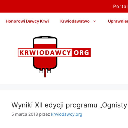
Porta
Przejdź
Honorowi Dawcy Krwi
Krwiodawstwo
Uprawnieni
do
treści
Wyniki XII edycji programu „Ognis
5 marca 2018
przez
krwiodawcy.org