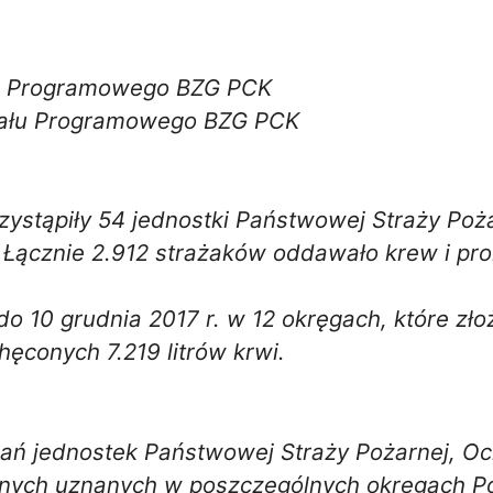
ału Programowego BZG PCK
ziału Programowego BZG PCK
rzystąpiły 54 jednostki Państwowej Straży Poż
a. Łącznie 2.912 strażaków oddawało krew i 
 do 10 grudnia 2017 r. w 12 okręgach, które z
ęconych 7.219 litrów krwi.
ń jednostek Państwowej Straży Pożarnej, Och
lnych uznanych w poszczególnych okręgach P