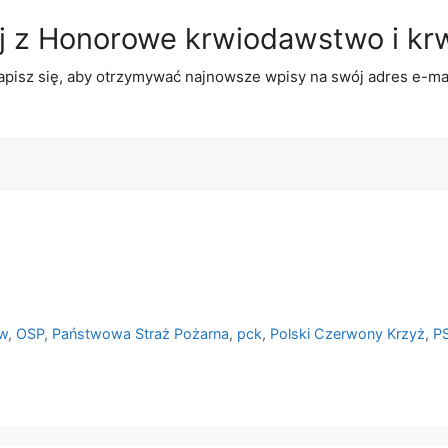
j z Honorowe krwiodawstwo i kr
apisz się, aby otrzymywać najnowsze wpisy na swój adres e-mai
ew
,
OSP
,
Państwowa Straż Pożarna
,
pck
,
Polski Czerwony Krzyż
,
P