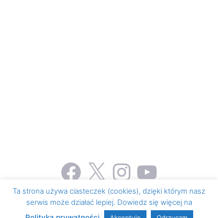
Facebook
X
Instagram
YouTube
Ta strona używa ciasteczek (cookies), dzięki którym nasz
serwis może działać lepiej. Dowiedz się więcej na
© 2026 Honorowe krwiodawstwo i krwiolecznictwo
•
Zbudowany z
GeneratePress
Polityka prywatności
Akceptuję
Odrzucam