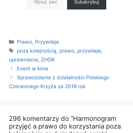
Subskrybuj
Kategorie
Prawo
,
Przywileje
Tagi
poza kolejnością
,
prawo
,
przywileje
,
uprawnienia
,
ZHDK
Event w kinie
Sprawozdanie z działalności Polskiego
Czerwonego Krzyża za 2018 rok
296 komentarzy do “Harmonogram
przyjęć a prawo do korzystania poza