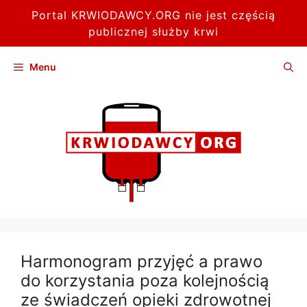
Portal KRWIODAWCY.ORG nie jest częścią
publicznej służby krwi
Przejdź
Menu
do
treści
Harmonogram przyjęć a prawo
do korzystania poza kolejnością
ze świadczeń opieki zdrowotnej