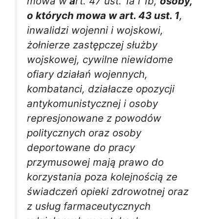
mowa w
a
rt. 47 ust. 1a i 1b,
osoby,
o których mowa w art. 43 ust. 1
,
inwalidzi wojenni i wojskowi,
żołnierze zastępczej służby
wojskowej, cywilne niewidome
ofiary działań wojennych,
kombatanci, działacze opozycji
antykomunistycznej i osoby
represjonowane z powodów
politycznych oraz osoby
deportowane do pracy
przymusowej mają prawo do
korzystania poza kolejnością ze
świadczeń opieki zdrowotnej oraz
z usług farmaceutycznych