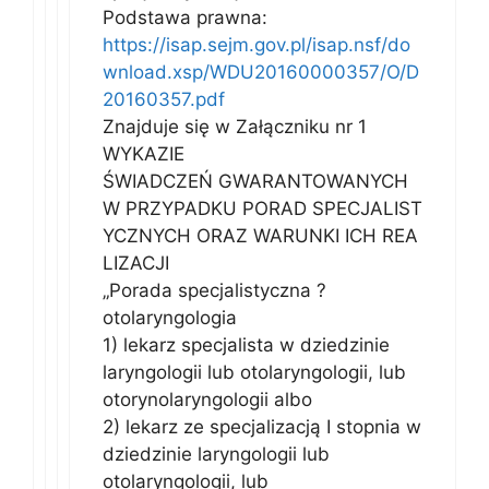
Podstawa prawna:
https://isap.sejm.gov.pl/isap.nsf/do
wnload.xsp/WDU20160000357/O/D
20160357.pdf
Znajduje się w Załączniku nr 1
WYKAZIE
ŚWIADCZEŃ GWARANTOWANYCH
W PRZYPADKU PORAD SPECJALIST
YCZNYCH ORAZ WARUNKI ICH REA
LIZACJI
„Porada specjalistyczna ?
otolaryngologia
1) lekarz specjalista w dziedzinie
laryngologii lub otolaryngologii, lub
otorynolaryngologii albo
2) lekarz ze specjalizacją I stopnia w
dziedzinie laryngologii lub
otolaryngologii, lub