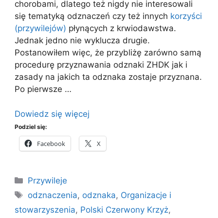
chorobami, dlatego też nigdy nie interesowali
się tematyką odznaczeń czy też innych
korzyści
(przywilejów)
płynących z krwiodawstwa.
Jednak jedno nie wyklucza drugie.
Postanowiłem więc, że przybliżę zarówno samą
procedurę przyznawania odznaki ZHDK jak i
zasady na jakich ta odznaka zostaje przyznana.
Po pierwsze …
Dowiedz się więcej
Podziel się:
Facebook
X
Kategorie
Przywileje
Tagi
odznaczenia
,
odznaka
,
Organizacje i
stowarzyszenia
,
Polski Czerwony Krzyż
,