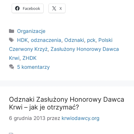
Facebook
X
Kategorie
Organizacje
Tagi
HDK
,
odznaczenia
,
Odznaki
,
pck
,
Polski
Czerwony Krzyż
,
Zasłużony Honorowy Dawca
Krwi
,
ZHDK
5 komentarzy
Odznaki Zasłużony Honorowy Dawca
Krwi – jak je otrzymać?
6 grudnia 2013
przez
krwiodawcy.org