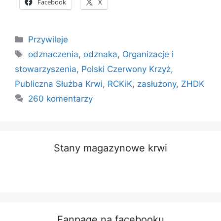
Facebook
X
Kategorie
Przywileje
Tagi
odznaczenia
,
odznaka
,
Organizacje i
stowarzyszenia
,
Polski Czerwony Krzyż
,
Publiczna Służba Krwi
,
RCKiK
,
zasłużony
,
ZHDK
260 komentarzy
Stany magazynowe krwi
Fanpage na facebooku