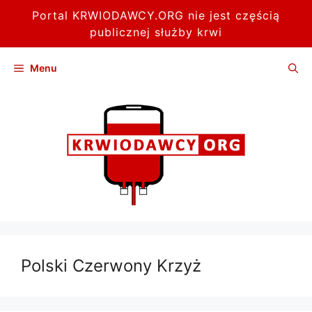
Portal KRWIODAWCY.ORG nie jest częścią
publicznej służby krwi
Przejdź
Menu
do
treści
Polski Czerwony Krzyż