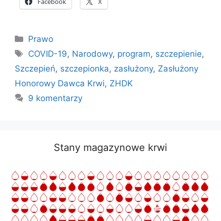
Facebook
X
Kategorie
Prawo
Tagi
COVID-19
,
Narodowy
,
program
,
szczepienie
,
Szczepień
,
szczepionka
,
zasłużony
,
Zasłużony
Honorowy Dawca Krwi
,
ZHDK
9 komentarzy
Stany magazynowe krwi