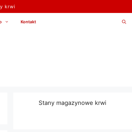
y krwi
o
Kontakt
Stany magazynowe krwi