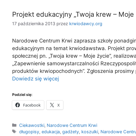
Projekt edukacyjny „Twoja krew – Moje 
17 października 2013
przez
krwiodawcy.org
Narodowe Centrum Krwi zaprasza szkoły ponadgimn
edukacyjnym na temat krwiodawstwa. Projekt prow
społecznej pn. „Twoja krew – Moje życie”, realiz
„Zapewnienie samowystarczalności Rzeczypospolitej
produktów krwiopochodnych”. Zgłoszenia prosimy 
Dowiedz się więcej
Podziel się:
Facebook
X
Kategorie
Ciekawostki
,
Narodowe Centrum Krwi
Tagi
długopisy
,
edukacja
,
gadżety
,
koszulki
,
Narodowe Centr