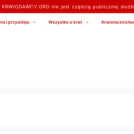
l KRWIODAWCY.ORG nie jest częścią publicznej służb
a i przywileje
Wszystko o krwi
Krwiolecznictw