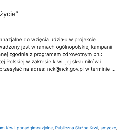
życie”
azjalne do wzięcia udziału w projekcie
adzony jest w ramach ogólnopolskiej kampanii
owanej zgodnie z programem zdrowotnym pn.:
 Polskiej w zakresie krwi, jej składników i
przesyłać na adres: nck@nck.gov.pl w terminie …
um Krwi
,
ponadgimnazjalne
,
Publiczna Służba Krwi
,
smycze
,