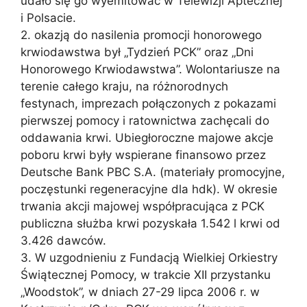
udało się go wyemitować w Telewizji Aptecznej
i Polsacie.
2. okazją do nasilenia promocji honorowego
krwiodawstwa był „Tydzień PCK” oraz „Dni
Honorowego Krwiodawstwa”. Wolontariusze na
terenie całego kraju, na różnorodnych
festynach, imprezach połączonych z pokazami
pierwszej pomocy i ratownictwa zachęcali do
oddawania krwi. Ubiegłoroczne majowe akcje
poboru krwi były wspierane finansowo przez
Deutsche Bank PBC S.A. (materiały promocyjne,
poczęstunki regeneracyjne dla hdk). W okresie
trwania akcji majowej współpracująca z PCK
publiczna służba krwi pozyskała 1.542 l krwi od
3.426 dawców.
3. W uzgodnieniu z Fundacją Wielkiej Orkiestry
Świątecznej Pomocy, w trakcie XII przystanku
„Woodstok”, w dniach 27-29 lipca 2006 r. w