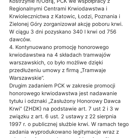
Kostrzynie n/Odrą, PCK we współpracy z
Regionalnymi Centrami Krwiodawstwa i
Krwiolecznictwa z Katowic, Łodzi, Poznania i
Zielonej Góry zorganizował akcję poboru krwi.
W ciągu 3 dni pozyskano 340 l krwi od 756
dawców.
4. Kontynuowano promocję honorowego
krwiodawstwa na 4 składach tramwajów
warszawskich, co było możliwe dzięki
przedłużeniu umowy z firmą „Tramwaje
Warszawskie”.
Drugim zadaniem PCK w zakresie promocji
honorowego krwiodawstwa jest nadawanie
tytułu i odznaki „Zasłużony Honorowy Dawca
Krwi” (ZHDK) na podstawie art. 7 ust 2 i 3 w
związku z art. 6 ust. 2 ustawy z 22 sierpnia
1997 r. o publicznej służbie krwi. W ramach tego
zadania wyprodukowano legitymacje wraz z