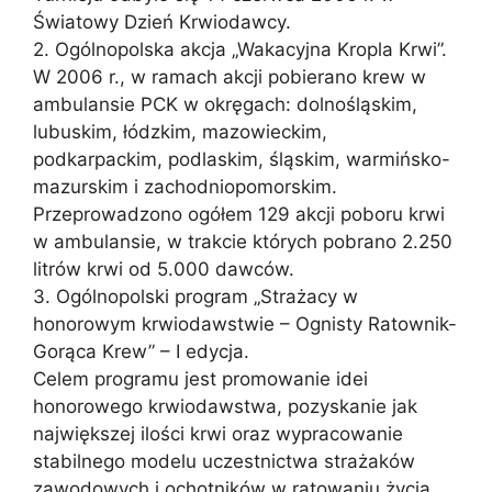
Światowy Dzień Krwiodawcy.
2. Ogólnopolska akcja „Wakacyjna Kropla Krwi”.
W 2006 r., w ramach akcji pobierano krew w
ambulansie PCK w okręgach: dolnośląskim,
lubuskim, łódzkim, mazowieckim,
podkarpackim, podlaskim, śląskim, warmińsko-
mazurskim i zachodniopomorskim.
Przeprowadzono ogółem 129 akcji poboru krwi
w ambulansie, w trakcie których pobrano 2.250
litrów krwi od 5.000 dawców.
3. Ogólnopolski program „Strażacy w
honorowym krwiodawstwie – Ognisty Ratownik-
Gorąca Krew” – I edycja.
Celem programu jest promowanie idei
honorowego krwiodawstwa, pozyskanie jak
największej ilości krwi oraz wypracowanie
stabilnego modelu uczestnictwa strażaków
zawodowych i ochotników w ratowaniu życia