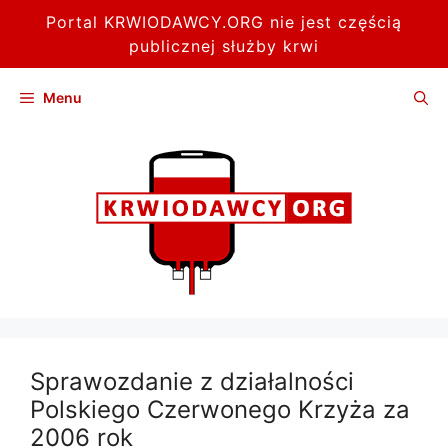
Portal KRWIODAWCY.ORG nie jest częścią
publicznej służby krwi
Przejdź
Menu
do
treści
Sprawozdanie z działalności
Polskiego Czerwonego Krzyża za
2006 rok