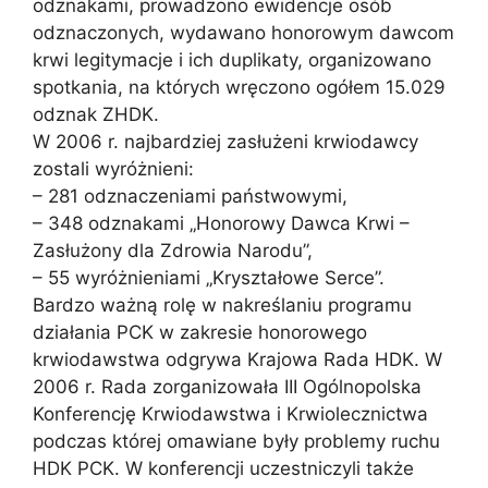
odznakami, prowadzono ewidencje osób
odznaczonych, wydawano honorowym dawcom
krwi legitymacje i ich duplikaty, organizowano
spotkania, na których wręczono ogółem 15.029
odznak ZHDK.
W 2006 r. najbardziej zasłużeni krwiodawcy
zostali wyróżnieni:
– 281 odznaczeniami państwowymi,
– 348 odznakami „Honorowy Dawca Krwi –
Zasłużony dla Zdrowia Narodu”,
– 55 wyróżnieniami „Kryształowe Serce”.
Bardzo ważną rolę w nakreślaniu programu
działania PCK w zakresie honorowego
krwiodawstwa odgrywa Krajowa Rada HDK. W
2006 r. Rada zorganizowała III Ogólnopolska
Konferencję Krwiodawstwa i Krwiolecznictwa
podczas której omawiane były problemy ruchu
HDK PCK. W konferencji uczestniczyli także