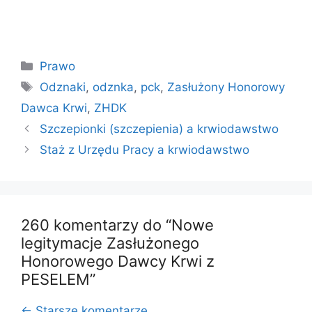
Kategorie
Prawo
Tagi
Odznaki
,
odznka
,
pck
,
Zasłużony Honorowy
Dawca Krwi
,
ZHDK
Szczepionki (szczepienia) a krwiodawstwo
Staż z Urzędu Pracy a krwiodawstwo
260 komentarzy do “Nowe
legitymacje Zasłużonego
Honorowego Dawcy Krwi z
PESELEM”
Nawigacja
← Starsze komentarze