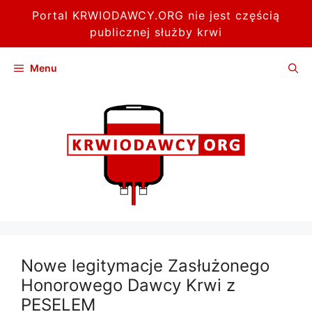
Portal KRWIODAWCY.ORG nie jest częścią
publicznej służby krwi
Przejdź
Menu
do
treści
Nowe legitymacje Zasłużonego
Honorowego Dawcy Krwi z
PESELEM