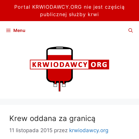
Portal KRWIODAWCY.ORG nie jest częścią
publicznej służby krwi
Przejdź
Menu
do
treści
Krew oddana za granicą
11 listopada 2015
przez
krwiodawcy.org