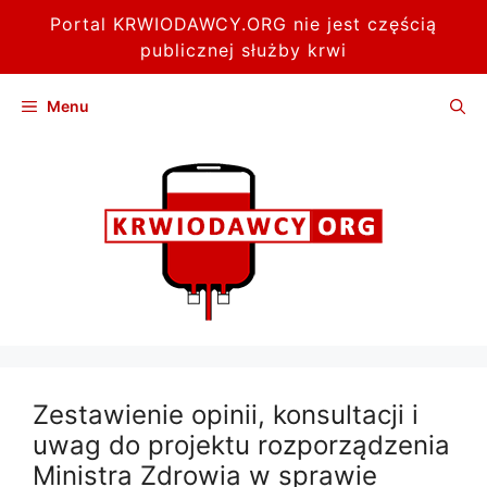
Portal KRWIODAWCY.ORG nie jest częścią
publicznej służby krwi
Przejdź
Menu
do
treści
Zestawienie opinii, konsultacji i
uwag do projektu rozporządzenia
Ministra Zdrowia w sprawie