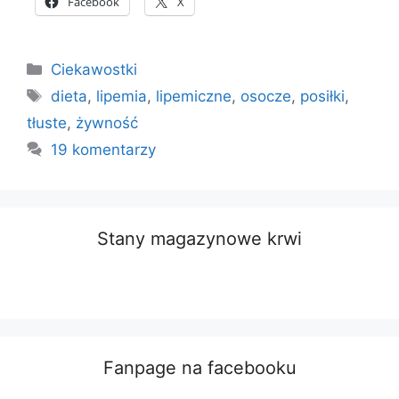
Facebook
X
Kategorie
Ciekawostki
Tagi
dieta
,
lipemia
,
lipemiczne
,
osocze
,
posiłki
,
tłuste
,
żywność
19 komentarzy
Stany magazynowe krwi
Fanpage na facebooku