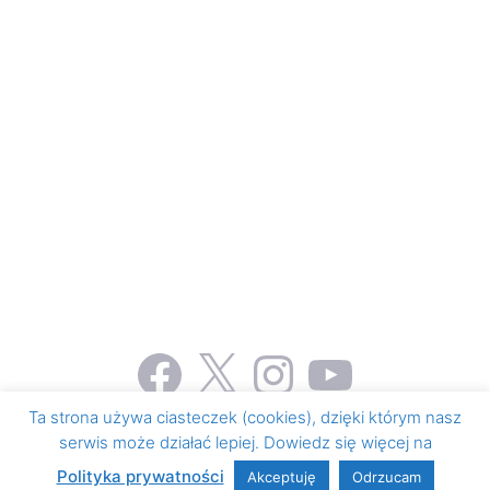
Facebook
X
Instagram
YouTube
Ta strona używa ciasteczek (cookies), dzięki którym nasz
serwis może działać lepiej. Dowiedz się więcej na
© 2026 Honorowe krwiodawstwo i krwiolecznictwo
•
Zbudowany z
GeneratePress
Polityka prywatności
Akceptuję
Odrzucam