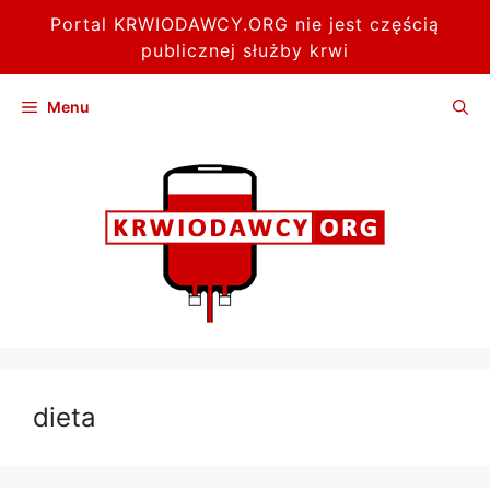
Portal KRWIODAWCY.ORG nie jest częścią
publicznej służby krwi
Przejdź
Menu
do
treści
dieta