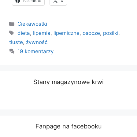
Facebook
X
Kategorie
Ciekawostki
Tagi
dieta
,
lipemia
,
lipemiczne
,
osocze
,
posiłki
,
tłuste
,
żywność
19 komentarzy
Stany magazynowe krwi
Fanpage na facebooku