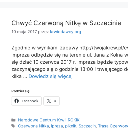
Chwyć Czerwoną Nitkę w Szczecinie
10 maja 2017
przez
krwiodawcy.org
Zgodnie w wynikami zabawy http://twojakrew.pl/e
Impreza odbędzie się na terenie ul. Jana z Kolna
się dziać 10 czerwca 2017 r. Impreza będzie typ
zaczynającego się o godzinie 13:00 i trwającego 
kilka …
Dowiedz się więcej
Podziel się:
Facebook
X
Kategorie
Narodowe Centrum Krwi
,
RCKiK
Tagi
Czerwona Nitka
,
ipreza
,
piknik
,
Szczecin
,
Trasa Czerwone