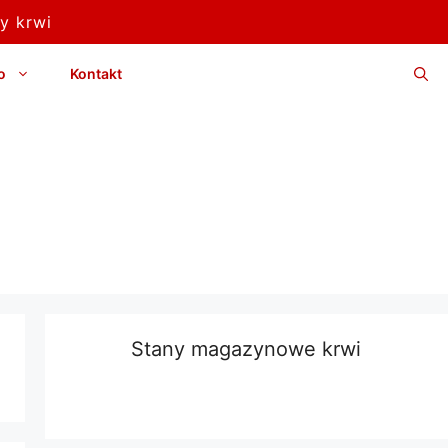
y krwi
o
Kontakt
Stany magazynowe krwi