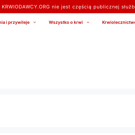
l KRWIODAWCY.ORG nie jest częścią publicznej służb
a i przywileje
Wszystko o krwi
Krwiolecznictw