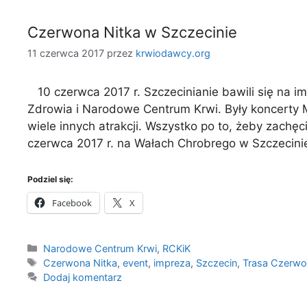
Czerwona Nitka w Szczecinie
11 czerwca 2017
przez
krwiodawcy.org
10 czerwca 2017 r. Szczecinianie bawili się na i
Zdrowia i Narodowe Centrum Krwi. Były koncerty Mr
wiele innych atrakcji. Wszystko po to, żeby zac
czerwca 2017 r. na Wałach Chrobrego w Szczecini
Podziel się:
Facebook
X
Kategorie
Narodowe Centrum Krwi
,
RCKiK
Tagi
Czerwona Nitka
,
event
,
impreza
,
Szczecin
,
Trasa Czerwon
Dodaj komentarz