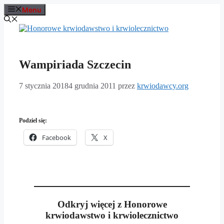
Przejdź
Menu
do
treści
Wampiriada Szczecin
7 stycznia 2018
4 grudnia 2011
przez
krwiodawcy.org
Podziel się:
Facebook
X
Odkryj więcej z Honorowe
krwiodawstwo i krwiolecznictwo