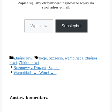
Zapisz się, aby otrzymywać najnowsze wpisy na
swój adres e-mail.
Wpisz swój adres e-mail…
Subskrybuj
Kategorie
Tagi
Zbiórki krwi
akcje
,
Szczecin
,
wampiriada
,
zbiórka
krwi
,
Zbiórki krwi
Rozmowy z Drużyną Szpiku
Wampiriada we Wrocławiu
Zostaw komentarz