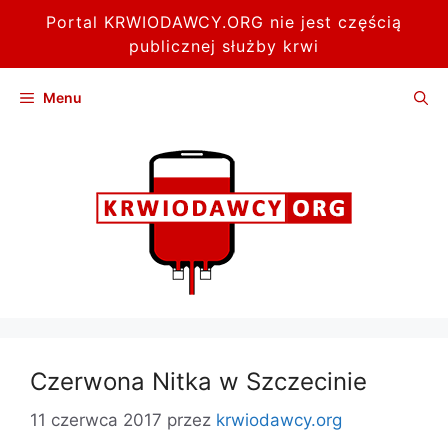
Portal KRWIODAWCY.ORG nie jest częścią
publicznej służby krwi
Przejdź
Menu
do
treści
Czerwona Nitka w Szczecinie
11 czerwca 2017
przez
krwiodawcy.org