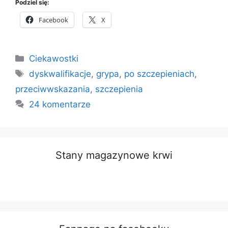
Podziel się:
Facebook
X
Kategorie
Ciekawostki
Tagi
dyskwalifikacje
,
grypa
,
po szczepieniach
,
przeciwwskazania
,
szczepienia
24 komentarze
Stany magazynowe krwi