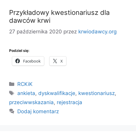
Przykładowy kwestionariusz dla
dawców krwi
27 października 2020
przez
krwiodawcy.org
Podziel się:
Facebook
X
Kategorie
RCKiK
Tagi
ankieta
,
dyskwalifikacje
,
kwestionariusz
,
przeciwwskazania
,
rejestracja
Dodaj komentarz