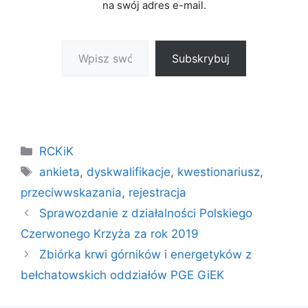
na swój adres e-mail.
Wpisz swój adres e-mail…
Subskrybuj
Kategorie
RCKiK
Tagi
ankieta
,
dyskwalifikacje
,
kwestionariusz
,
przeciwwskazania
,
rejestracja
Sprawozdanie z działalności Polskiego
Czerwonego Krzyża za rok 2019
Zbiórka krwi górników i energetyków z
bełchatowskich oddziałów PGE GiEK