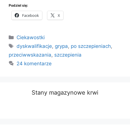
Podziel się:
Facebook
X
Kategorie
Ciekawostki
Tagi
dyskwalifikacje
,
grypa
,
po szczepieniach
,
przeciwwskazania
,
szczepienia
24 komentarze
Stany magazynowe krwi