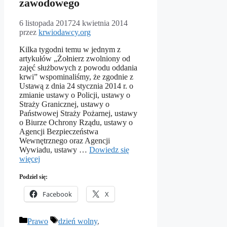
zawodowego
6 listopada 2017
24 kwietnia 2014
przez
krwiodawcy.org
Kilka tygodni temu w jednym z
artykułów „Żołnierz zwolniony od
zajęć służbowych z powodu oddania
krwi” wspominaliśmy, że zgodnie z
Ustawą z dnia 24 stycznia 2014 r. o
zmianie ustawy o Policji, ustawy o
Straży Granicznej, ustawy o
Państwowej Straży Pożarnej, ustawy
o Biurze Ochrony Rządu, ustawy o
Agencji Bezpieczeństwa
Wewnętrznego oraz Agencji
Wywiadu, ustawy …
Dowiedz się
więcej
Podziel się:
Facebook
X
Kategorie
Tagi
Prawo
dzień wolny
,