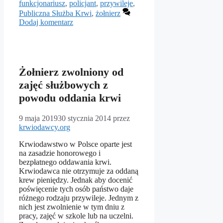
funkcjonariusz
,
policjant
,
przywileje
,
Publiczna Służba Krwi
,
żołnierz
Dodaj komentarz
Żołnierz zwolniony od
zajęć służbowych z
powodu oddania krwi
9 maja 2019
30 stycznia 2014
przez
krwiodawcy.org
Krwiodawstwo w Polsce oparte jest
na zasadzie honorowego i
bezpłatnego oddawania krwi.
Krwiodawca nie otrzymuje za oddaną
krew pieniędzy. Jednak aby docenić
poświęcenie tych osób państwo daje
różnego rodzaju przywileje. Jednym z
nich jest zwolnienie w tym dniu z
pracy, zajęć w szkole lub na uczelni.