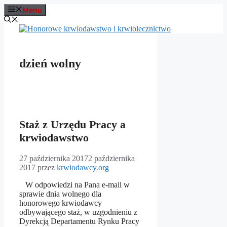
Przejdź
Menu
do
treści
dzień wolny
Staż z Urzędu Pracy a
krwiodawstwo
27 października 2017
2 października
2017
przez
krwiodawcy.org
W odpowiedzi na Pana e-mail w
sprawie dnia wolnego dla
honorowego krwiodawcy
odbywającego staż, w uzgodnieniu z
Dyrekcją Departamentu Rynku Pracy