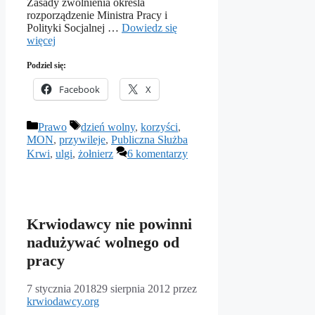
Zasady zwolnienia określa
rozporządzenie Ministra Pracy i
Polityki Socjalnej …
Dowiedz się
więcej
Podziel się:
Facebook
X
Kategorie
Tagi
Prawo
dzień wolny
,
korzyści
,
MON
,
przywileje
,
Publiczna Służba
Krwi
,
ulgi
,
żołnierz
6 komentarzy
Krwiodawcy nie powinni
nadużywać wolnego od
pracy
7 stycznia 2018
29 sierpnia 2012
przez
krwiodawcy.org