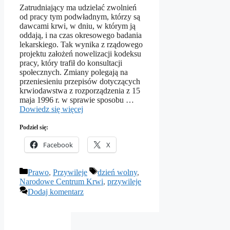
Zatrudniający ma udzielać zwolnień
od pracy tym podwładnym, którzy są
dawcami krwi, w dniu, w którym ją
oddają, i na czas okresowego badania
lekarskiego. Tak wynika z rządowego
projektu założeń nowelizacji kodeksu
pracy, który trafił do konsultacji
społecznych. Zmiany polegają na
przeniesieniu przepisów dotyczących
krwiodawstwa z rozporządzenia z 15
maja 1996 r. w sprawie sposobu …
Dowiedz się więcej
Podziel się:
Facebook
X
Kategorie
Tagi
Prawo
,
Przywileje
dzień wolny
,
Narodowe Centrum Krwi
,
przywileje
Dodaj komentarz