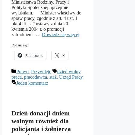
Ministerstwa Rodziny, Pracy i
Polityki Społecznej uprzejmie
wyjaśniam. Minister właściwy do
spraw pracy, zgodnie z art. 4 ust. 1
pkt 4 lit. „a” ustawy z dnia 20
kwietnia 2004 r. o promocji
zatrudnienia …
Dowiedz się więcej
Podziel się:
Facebook
X
Kategorie
Tagi
Prawo
,
Przywileje
dzień wolny
,
praca
,
pracodawca
,
staż
,
Urząd Pracy
Jeden komentarz
Dzień donacji dniem
wolnym również dla
policjanta i żołnierza