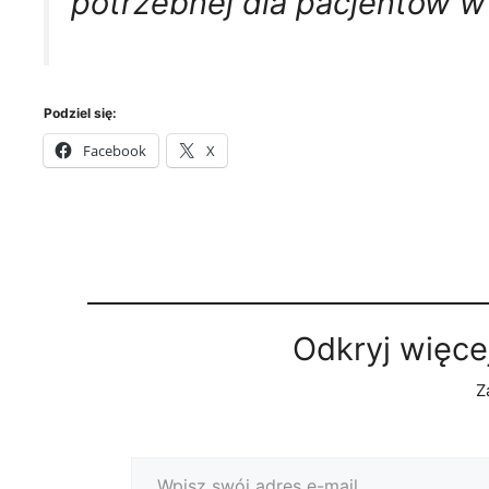
potrzebnej dla pacjentów w 
Podziel się:
Facebook
X
Odkryj więce
Z
Wpisz swój adres e-mail…