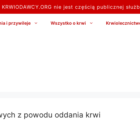
l KRWIODAWCY.ORG nie jest częścią publicznej służb
a i przywileje
Wszystko o krwi
Krwiolecznictw
owych z powodu oddania krwi