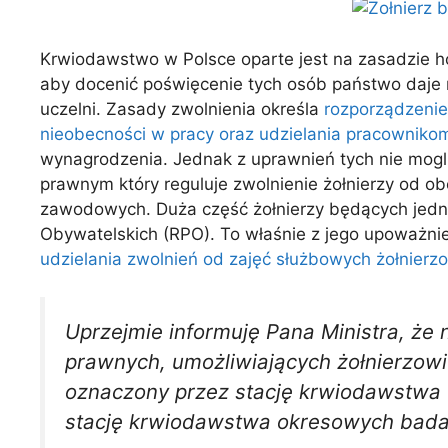
Krwiodawstwo w Polsce oparte jest na zasadzie h
aby docenić poświęcenie tych osób państwo daje
uczelni. Zasady zwolnienia określa
rozporządzenie 
nieobecności w pracy oraz udzielania pracownikom
wynagrodzenia. Jednak z uprawnień tych nie mogl
prawnym który reguluje zwolnienie żołnierzy od ob
zawodowych. Duża część żołnierzy będących jedno
Obywatelskich (RPO). To właśnie z jego upoważni
udzielania zwolnień od zajęć służbowych żołnie
Uprzejmie informuję Pana Ministra, że 
prawnych, umożliwiających żołnierzow
oznaczony przez stację krwiodawstwa 
stację krwiodawstwa okresowych badań