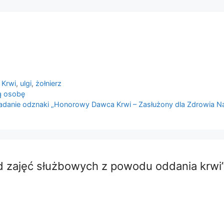
 Krwi
,
ulgi
,
żołnierz
ą osobę
nadanie odznaki „Honorowy Dawca Krwi – Zasłużony dla Zdrowia N
d zajęć służbowych z powodu oddania krwi