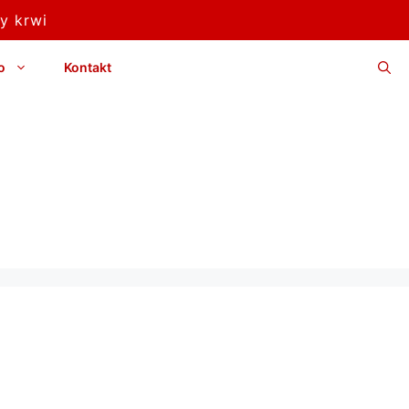
y krwi
o
Kontakt