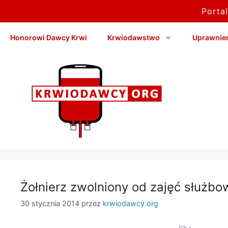
Porta
Przejdź
Honorowi Dawcy Krwi
Krwiodawstwo
Uprawnieni
do
treści
Żołnierz zwolniony od zajęć służb
30 stycznia 2014
przez
krwiodawcy.org