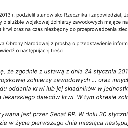
2013 r. podzielił stanowisko Rzecznika i zapowiedział,
awy o służbie wojskowej żołnierzy zawodowych mające na
 krwi oraz na czas niezbędny do przeprowadzenia zle
twa Obrony Narodowej z prośbą o przedstawienie infor
wiedź o następującej treści:
, że zgodnie z ustawą z dnia 24 stycznia 2014
 wojskowej żołnierzy zawodowych … oraz innyc
u oddania krwi lub jej składników w jednostk
a lekarskiego dawców krwi. W tym okresie żo
ywana jest przez Senat RP. W dniu 30 styczn
zie w życie pierwszego dnia miesiąca następu