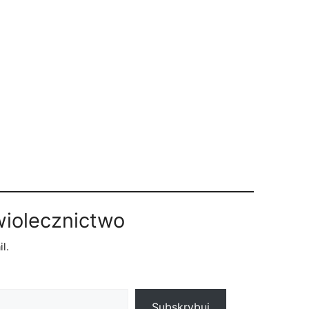
wiolecznictwo
l.
Subskrybuj