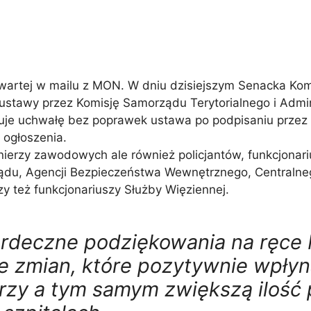
awartej w mailu z MON. W dniu dzisiejszym Senacka Ko
 ustawy przez Komisję Samorządu Terytorialnego i Admin
głosuje uchwałę bez poprawek ustawa po podpisaniu prze
 ogłoszenia.
ierzy zawodowych ale również policjantów, funkcjonar
Rządu, Agencji Bezpieczeństwa Wewnętrznego, Centraln
 też funkcjonariuszy Służby Więziennej.
erdeczne podziękowania na ręce
zmian, które pozytywnie wpłyną
zy a tym samym zwiększą ilość 