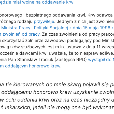
onorowego i bezpłatnego oddawania krwi. Krwiodawca 
 różnego rodzaju
przywileje
. Jednym z nich jest zwolnien
Ministra Pracy i Polityki Socjalnej z dnia 15 maja 1996
 zwolnień od pracy.
Za czas zwolnienia od pracy prac
i skorzystać żołnierze zawodowi podlegający pod Min
owiązków służbowych jest m.in. ustawa z dnia 11 wrześn
cześnie dawcami krwi uważała, że to niesprawiedliwe.
enia Pan Stanisław Trociuk (Zastępca RPO)
wystąpił do
rzom oddającym honorowo krew
.
na tle kierowanych do mnie skarg pojawił się 
i oddającemu honorowo krew uzyskanie zwolni
w celu oddania krwi oraz na czas niezbędny 
 lekarskich, jeżeli nie mogą one być wykona