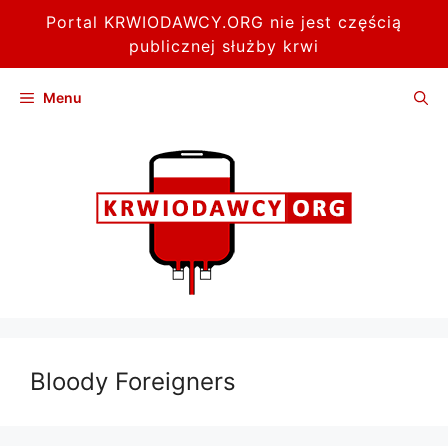
Portal KRWIODAWCY.ORG nie jest częścią
publicznej służby krwi
Przejdź
Menu
do
treści
Bloody Foreigners