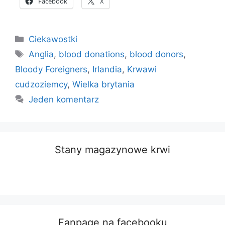
Facebook
X
Kategorie
Ciekawostki
Tagi
Anglia
,
blood donations
,
blood donors
,
Bloody Foreigners
,
Irlandia
,
Krwawi
cudzoziemcy
,
Wielka brytania
Jeden komentarz
Stany magazynowe krwi
Fanpage na facebooku