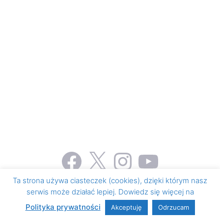
Facebook
X
Instagram
YouTube
Ta strona używa ciasteczek (cookies), dzięki którym nasz
serwis może działać lepiej. Dowiedz się więcej na
© 2026 Honorowe krwiodawstwo i krwiolecznictwo
•
Zbudowany z
GeneratePress
Polityka prywatności
Akceptuję
Odrzucam