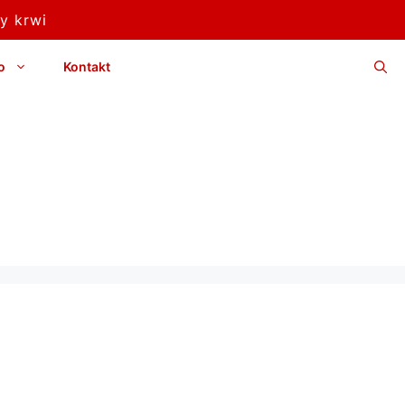
y krwi
o
Kontakt