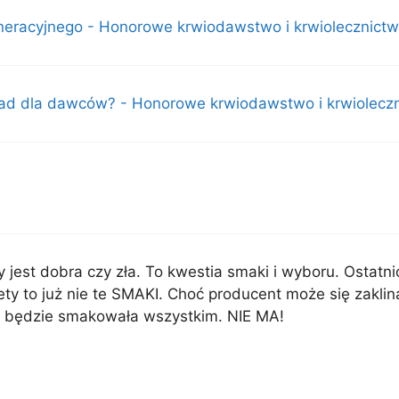
neracyjnego - Honorowe krwiodawstwo i krwiolecznict
lad dla dawców? - Honorowe krwiodawstwo i krwiolecz
y jest dobra czy zła. To kwestia smaki i wyboru. Ostatn
ety to już nie te SMAKI. Choć producent może się zaklin
a będzie smakowała wszystkim. NIE MA!