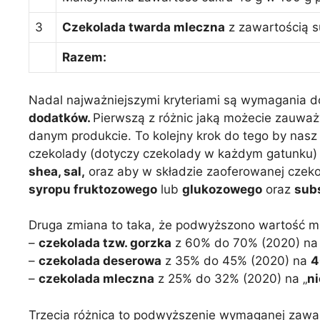
3
Czekolada twarda mleczna
z zawartością s
Razem:
Nadal najważniejszymi kryteriami są wymagania 
dodatków.
Pierwszą z różnic jaką możecie zauważ
danym produkcie. To kolejny krok do tego by nasz
czekolady (dotyczy czekolady w każdym gatunku
shea, sal,
oraz aby w składzie zaoferowanej czek
syropu fruktozowego
lub
glukozowego
oraz
sub
Druga zmiana to taka, że podwyższono wartość m
–
czekolada tzw. gorzka
z 60% do 70% (2020) n
–
czekolada deserowa
z 35% do 45% (2020) na
4
–
czekolada mleczna
z 25% do 32% (2020) na „
ni
Trzecia różnica to podwyższenie wymaganej zawa