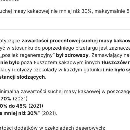
uchej masy kakaowej nie mniej niż 30%, maksymalnie 5
dotyczące
zawartości procentowej suchej masy kakao
yć w stosunku do poprzedniego przetargu jest zaznacze
 „posiłek regeneracyjny”
był zdrowszy
. Zamawiający na
)
nie było
poza tłuszczem kakaowym innych
tłuszczów r
olady (dotyczy czekolady w każdym gatunku)
nie było 
stancji słodzących
.
inimalną zawartości suchej masy kakaowej w poszczegó
a
70%
(2021)
0% do 45%
(2021)
e mniej niż 30%
” (2021).
rtości dodatków w czekoladach deserowych: