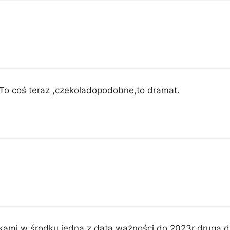
 To coś teraz ,czekoladopodobne,to dramat.
czkami w środku jedna z datą ważności do 2023r druga 