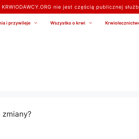
l KRWIODAWCY.ORG nie jest częścią publicznej służb
a i przywileje
Wszystko o krwi
Krwiolecznictw
e zmiany?