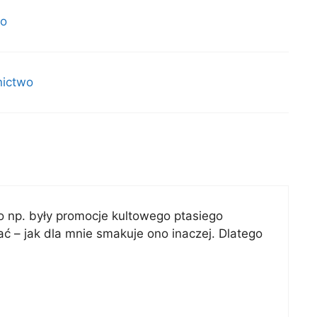
wo
nictwo
io np. były promocje kultowego ptasiego
ać – jak dla mnie smakuje ono inaczej. Dlatego