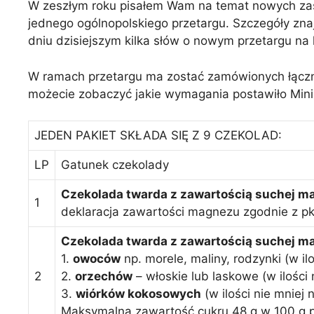
W zeszłym roku pisałem Wam na temat nowych zas
jednego ogólnopolskiego przetargu. Szczegóły zna
dniu dzisiejszym kilka słów o nowym przetargu na k
W ramach przetargu ma zostać zamówionych łącz
możecie zobaczyć jakie wymagania postawiło Min
JEDEN PAKIET SKŁADA SIĘ Z 9 CZEKOLAD:
LP
Gatunek czekolady
Czekolada twarda z zawartością suchej ma
1
deklaracja zawartości magnezu zgodnie z pk
Czekolada twarda z zawartością suchej m
1.
owoców
np. morele, maliny, rodzynki (w ilo
2
2.
orzechów
– włoskie lub laskowe (w ilości n
3.
wiórków kokosowych
(w ilości nie mniej n
Maksymalna zawartość cukru 48 g w 100 g 