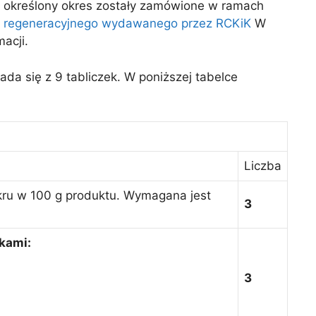
 określony okres zostały zamówione w ramach
u regeneracyjnego wydawanego przez RCKiK
W
acji.
da się z 9 tabliczek. W poniższej tabelce
Liczba
kru w 100 g produktu. Wymagana jest
3
kami:
3