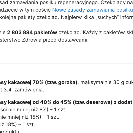
ad zamawiania posiłku regeneracyjnego. Czekolady na
jdziecie w tym poście
Nowe zasady zamawiania posiłk
olejne pakiety czekolad. Najpierw kilka „suchych” inform
nie
2 803 884 pakietów
czekolad. Każdy z pakietów skła
isterstwo Zdrowia przed dostawcami.
sy kakaowej 70% (tzw. gorzka)
, maksymalnie 30 g cu
t 3.4. zamówienia.
asy kakaowej od 40% do 45% (tzw. deserowa) z dodat
ści nie mniej niż 8%) – 1 szt.
ie mniej niż 15%) – 1 szt.
iż 18%) – 1 szt.
produktu