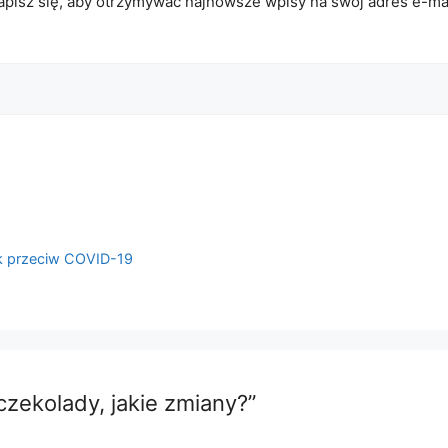
apisz się, aby otrzymywać najnowsze wpisy na swój adres e-mai
ek przeciw COVID-19
czekolady, jakie zmiany?”