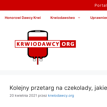
Porta
Przejdź
Honorowi Dawcy Krwi
Krwiodawstwo
Uprawnieni
do
treści
Kolejny przetarg na czekolady, jaki
20 kwietnia 2021
przez
krwiodawcy.org